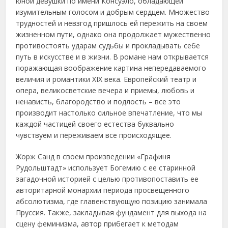
юной девушки по имени Консуэло, обладающей
изумительным голосом и добрым сердцем. Множество
трудностей и невзгод пришлось ей пережить на своем
жизненном пути, однако она продолжает мужественно
противостоять ударам судьбы и прокладывать себе
путь в искусстве и в жизни. В романе нам открывается
поражающая воображение картина непередаваемого
величия и романтики XIX века. Европейский театр и
опера, великосветские вечера и приемы, любовь и
ненависть, благородство и подлость – все это
производит настолько сильное впечатление, что мы
каждой частицей своего естества буквально
чувствуем и переживаем все происходящее.
Жорж Санд в своем произведении «Графиня
Рудольштадт» использует Богемию с ее старинной
загадочной историей с целью противопоставить ее
авторитарной монархии периода просвещенного
абсолютизма, где главенствующую позицию занимала
Пруссия. Также, закладывая фундамент для выхода на
сцену феминизма, автор прибегает к методам