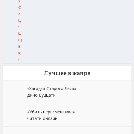
у
ф
х
ц
ч
ш
щ
э
ю
я
Лучшее в жанре
«Загадка Старого Леса»
Дино Буццати
«Убить пересмешника»
читать онлайн