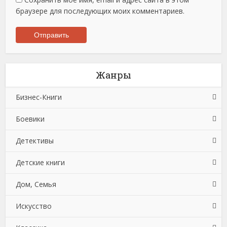
браузере для последующих моих комментариев.
Жанры
Бизнес-Книги
Боевики
Банковское дело
Детективы
Бухучет, налогообложение, аудит
Боевики: Прочее
Детские книги
Делопроизводство
Криминальные боевики
Зарубежные детективы
Дом, Семья
Зарубежная деловая литература
Триллеры
Иронические детективы
Детская проза
Искусство
Корпоративная культура
Исторические детективы
Детская фантастика
Автомобили и ПДД