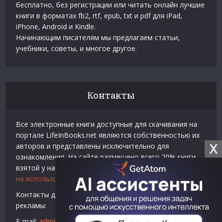
бесплатно, без регистрации или читать онлайн лучшие
книги в форматах fb2, rtf, epub, txt и pdf для iPad,
iPhone, Android и Kindle.
Начинающим писателям мы предлагаем статьи,
учебники, советы, и многое другое.
Контакты
Все электронные книги доступные для скачивания на
портале LifeInBooks.net являются собственностью их
X
авторов и представлены исключительно для
ознакомления. На сайте размещено всего 20% книги
взятой у нашего партнера
Официальное разрешение
на использование материалов Litres
.
Контакты для связи по вопросам авторского права и
рекламы:
E-mail:
admin@lifeinbooks.net