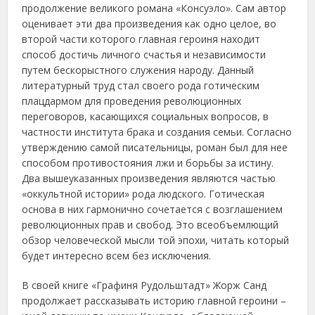
продолжение великого романа «Консуэло». Сам автор
оценивает эти два произведения как одно целое, во
второй части которого главная героиня находит
способ достичь личного счастья и независимости
путем бескорыстного служения народу. Данный
литературный труд стал своего рода готическим
плацдармом для проведения революционных
переговоров, касающихся социальных вопросов, в
частности института брака и создания семьи. Согласно
утверждению самой писательницы, роман был для нее
способом противостояния лжи и борьбы за истину.
Два вышеуказанных произведения являются частью
«оккультной истории» рода людского. Готическая
основа в них гармонично сочетается с возглашением
революционных прав и свобод. Это всеобъемлющий
обзор человеческой мысли той эпохи, читать который
будет интересно всем без исключения.
В своей книге «Графиня Рудольштадт» Жорж Санд
продолжает рассказывать историю главной героини –