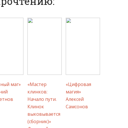
прочтению:
ный маг»
«Мастер
«Цифровая
ний
клинков:
магия»
етнов
Начало пути.
Алексей
Клинок
Самсонов
выковывается
(сборник)»