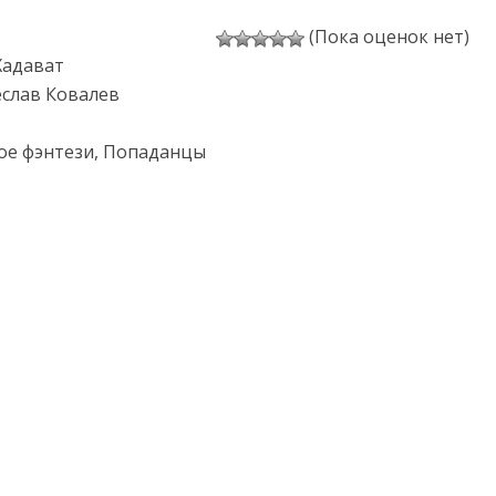
(Пока оценок нет)
Хадават
еслав Ковалев
ое фэнтези, Попаданцы