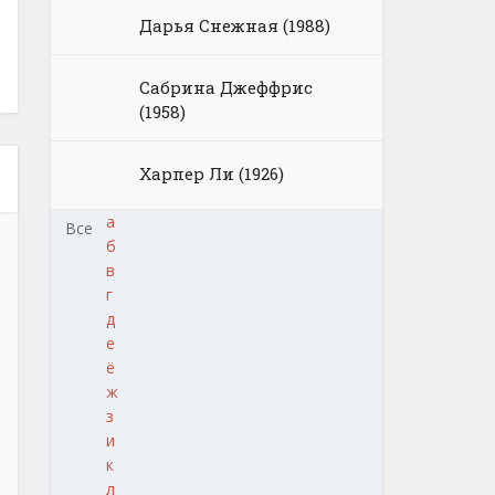
Дарья Снежная (1988)
Сабрина Джеффрис
(1958)
Харпер Ли (1926)
а
Все
б
в
г
д
е
ё
ж
з
и
к
л