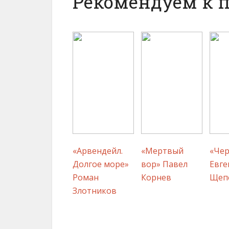
Рекомендуем к 
«Арвендейл.
«Мертвый
«Чер
Долгое море»
вор» Павел
Евге
Роман
Корнев
Щеп
Злотников