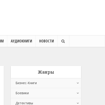
ЯМ
АУДИОКНИГИ
НОВОСТИ
Жанры
Бизнес-Книги
Боевики
Банковское дело
Детективы
Бухучет, налогообложение, аудит
Боевики: Прочее