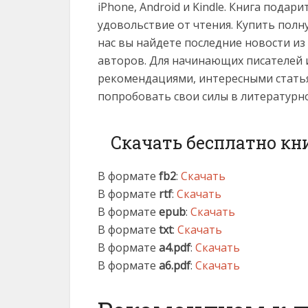
iPhone, Android и Kindle. Книга пода
удовольствие от чтения. Купить полн
нас вы найдете последние новости и
авторов. Для начинающих писателей 
рекомендациями, интересными статья
попробовать свои силы в литературн
Скачать бесплатно кн
В формате
fb2
:
Скачать
В формате
rtf
:
Скачать
В формате
epub
:
Скачать
В формате
txt
:
Скачать
В формате
a4.pdf
:
Скачать
В формате
a6.pdf
:
Скачать