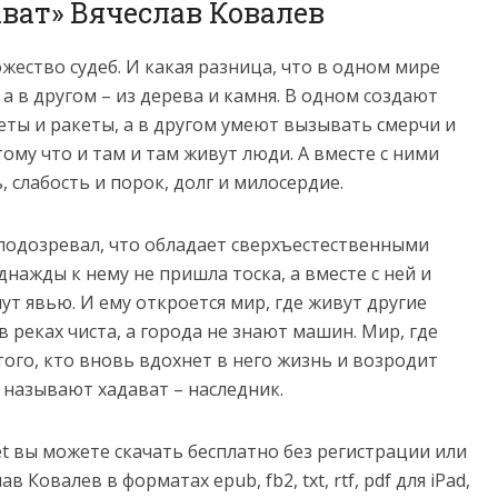
ават» Вячеслав Ковалев
ество судеб. И какая разница, что в одном мире
 а в другом – из дерева и камня. В одном создают
ты и ракеты, а в другом умеют вызывать смерчи и
тому что и там и там живут люди. А вместе с ними
, слабость и порок, долг и милосердие.
 подозревал, что обладает сверхъестественными
днажды к нему не пришла тоска, а вместе с ней и
ут явью. И ему откроется мир, где живут другие
в реках чиста, а города не знают машин. Мир, где
того, кто вновь вдохнет в него жизнь и возродит
о называют хадават – наследник.
net вы можете скачать бесплатно без регистрации или
 Ковалев в форматах epub, fb2, txt, rtf, pdf для iPad,