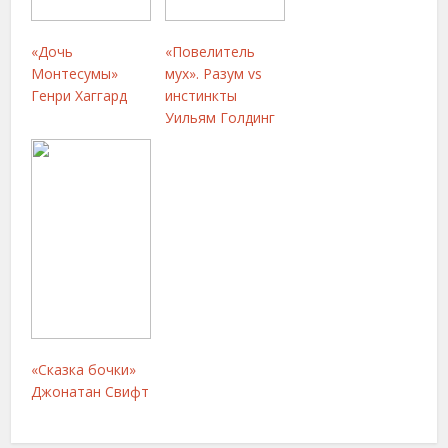
«Дочь
«Повелитель
Монтесумы»
мух». Разум vs
Генри Хаггард
инстинкты
Уильям Голдинг
«Сказка бочки»
Джонатан Свифт