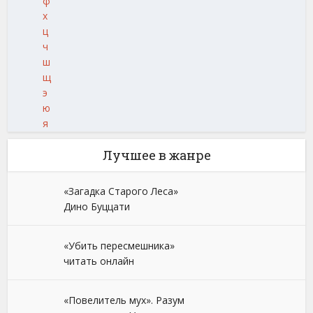
ф
х
ц
ч
ш
щ
э
ю
я
Лучшее в жанре
«Загадка Старого Леса»
Дино Буццати
«Убить пересмешника»
читать онлайн
«Повелитель мух». Разум