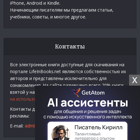
iPhone, Android и Kindle.
Начинающим писателям мы предлагаем статьи,
учебники, советы, и многое другое.
Контакты
Все электронные книги доступные для скачивания на
портале LifeInBooks.net являются собственностью их
X
авторов и представлены исключительно для
ознакомления. На сайте размещено всего 20% книги
взятой у нашего партнера
Официальное разрешение
на использование материалов Litres
.
Контакты для связи по вопросам авторского права и
рекламы:
E-mail:
admin@lifeinbooks.net