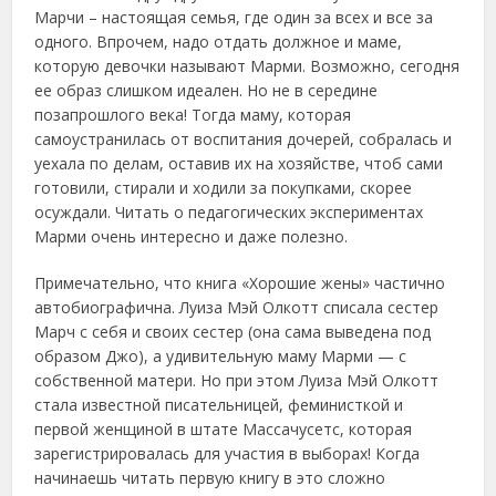
Марчи – настоящая семья, где один за всех и все за
одного. Впрочем, надо отдать должное и маме,
которую девочки называют Марми. Возможно, сегодня
ее образ слишком идеален. Но не в середине
позапрошлого века! Тогда маму, которая
самоустранилась от воспитания дочерей, собралась и
уехала по делам, оставив их на хозяйстве, чтоб сами
готовили, стирали и ходили за покупками, скорее
осуждали. Читать о педагогических экспериментах
Марми очень интересно и даже полезно.
Примечательно, что книга «Хорошие жены» частично
автобиографична. Луиза Мэй Олкотт списала сестер
Марч с себя и своих сестер (она сама выведена под
образом Джо), а удивительную маму Марми — с
собственной матери. Но при этом Луиза Мэй Олкотт
стала известной писательницей, феминисткой и
первой женщиной в штате Массачусетс, которая
зарегистрировалась для участия в выборах! Когда
начинаешь читать первую книгу в это сложно