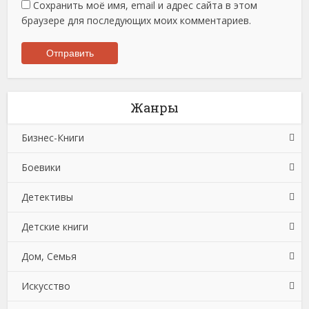
Сохранить моё имя, email и адрес сайта в этом
браузере для последующих моих комментариев.
Жанры
Бизнес-Книги
Боевики
Банковское дело
Детективы
Бухучет, налогообложение, аудит
Боевики: Прочее
Детские книги
Делопроизводство
Криминальные боевики
Зарубежные детективы
Дом, Семья
Зарубежная деловая литература
Триллеры
Иронические детективы
Детская проза
Искусство
Корпоративная культура
Исторические детективы
Детская фантастика
Автомобили и ПДД