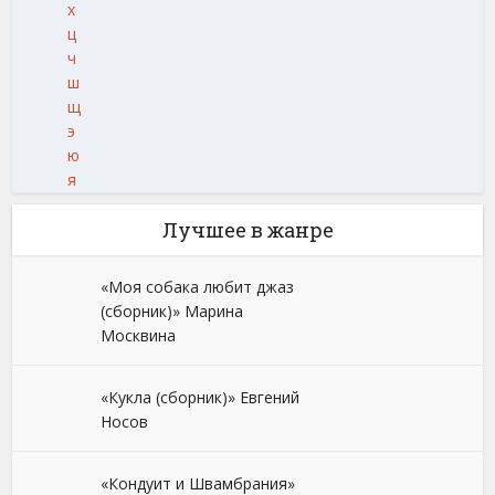
х
ц
ч
ш
щ
э
ю
я
Лучшее в жанре
«Моя собака любит джаз
(сборник)» Марина
Москвина
«Кукла (сборник)» Евгений
Носов
«Кондуит и Швамбрания»