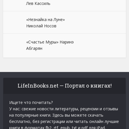
Лев Кассиль
«Незнайка на Луне»
Николай Носов
«Счастье Муры» Наринэ
Абгарян
LifeInBooks.net — Портал о книгах!
Ищете что почитать?
У нас: свежие новости литературы, рецензии и отзывы
на популярные книги. Здесь вы можете скачать
бесплатно, без регистрации или читать онлайн лучшие
книги в форматах fb2, rtf, epub, txt и pdf для iPad,