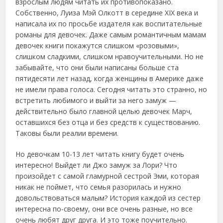
взрослым людям читать их противопоказано.
Собственно, Луиза Мэй Олкотт в середине XIX века и
написала их по просьбе издателя как воспитательные
романы для девочек. Даже самым романтичным мамам
девочек книги покажутся слишком «розовыми»,
слишком сладкими, слишком нравоучительными. Но не
забывайте, что они были написаны больше ста
пятидесяти лет назад, когда женщины в Америке даже
не имели права голоса. Сегодня читать это странно, но
встретить любимого и выйти за него замуж —
действительно было главной целью девочек Марч,
оставшихся без отца и без средств к существованию.
Таковы были реалии времени.
Но девочкам 10-13 лет читать книгу будет очень
интересно! Выйдет ли Джо замуж за Лори? Что
произойдет с самой гламурной сестрой Эми, которая
никак не поймет, что семья разорилась и нужно
довольствоваться малым? История каждой из сестер
интересна по-своему, они все очень разные, но все
очень любят друг друга. И это тоже поучительно.