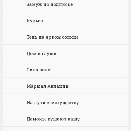
Замуж по подписке
Философия
Космическая фантастика
Книги про волшебников
Юмористические стихи
Химия
Научная фантастика
Любовное фэнтези
Курьер
Юриспруденция, право
Попаданцы
Русское фэнтези
Тень на ярком солнце
Языкознание
Социальная фантастика
Ужасы и Мистика
Дом в глуши
Юмористическая фантастика
Фэнтези про драконов
Юмористическое фэнтези
Сила воли
Маршал Авиации
На пути к могуществу
Демоны кушают кашу