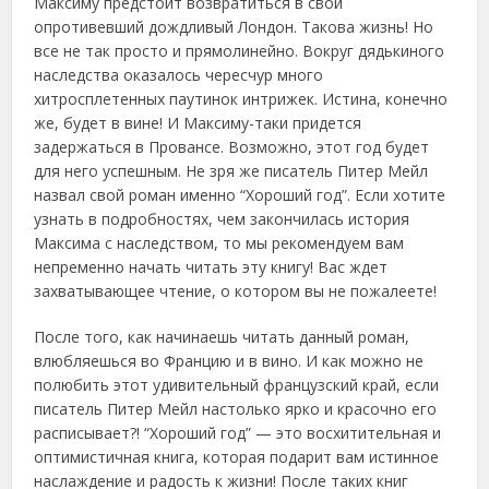
Максиму предстоит возвратиться в свой
опротивевший дождливый Лондон. Такова жизнь! Но
все не так просто и прямолинейно. Вокруг дядькиного
наследства оказалось чересчур много
хитросплетенных паутинок интрижек. Истина, конечно
же, будет в вине! И Максиму-таки придется
задержаться в Провансе. Возможно, этот год будет
для него успешным. Не зря же писатель Питер Мейл
назвал свой роман именно “Хороший год”. Если хотите
узнать в подробностях, чем закончилась история
Максима с наследством, то мы рекомендуем вам
непременно начать читать эту книгу! Вас ждет
захватывающее чтение, о котором вы не пожалеете!
После того, как начинаешь читать данный роман,
влюбляешься во Францию и в вино. И как можно не
полюбить этот удивительный французский край, если
писатель Питер Мейл настолько ярко и красочно его
расписывает?! “Хороший год” — это восхитительная и
оптимистичная книга, которая подарит вам истинное
наслаждение и радость к жизни! После таких книг