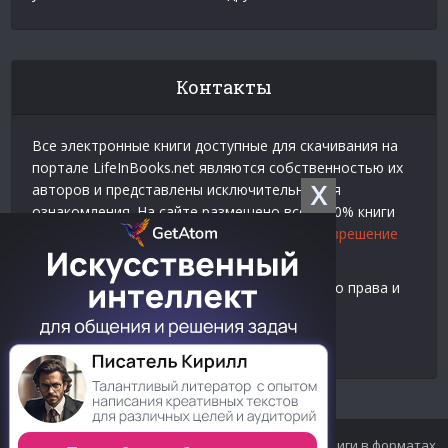
Контакты
Все электронные книги доступные для скачивания на
портале LifeInBooks.net являются собственностью их
X
авторов и представлены исключительно для
ознакомления. На сайте размещено всего 20% книги
взятой у нашего партнера
Официальное разрешение
на использование материалов Litres
.
Контакты для связи по вопросам авторского права и
рекламы:
E-mail:
admin@lifeinbooks.net
© 2012-2024 LifeInBooks.net - Скачать бесплатно книги в форматах