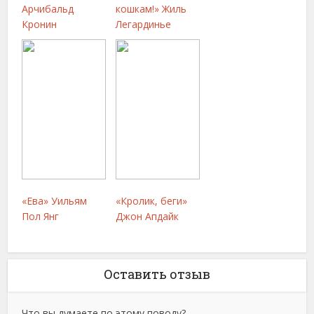
Арчибальд
кошкам!» Жиль
Кронин
Легардинье
«Ева» Уильям
«Кролик, беги»
Пол Янг
Джон Апдайк
Оставить отзыв
Что вы думаете по этому поводу?