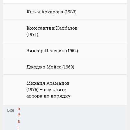
Юлия Архарова (1983)
Константин Калбазов
(1971)
Виктор Пелевин (1962)
Джоджо Мойес (1969)
Михаил Атаманов
(1975) – все книги
автора по порядку
а
Все
б
в
г