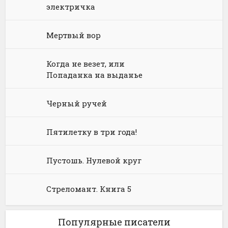
Юриспруденция, право
Попаданцы
Русское фэнтези
электричка
Языкознание
Социальная фантастика
Ужасы и Мистика
Мертвый вор
Юмористическая фантастика
Фэнтези про драконов
Когда не везет, или
Юмористическое фэнтези
Попаданка на выданье
Черный ручей
Пятилетку в три года!
Пустошь. Нулевой круг
Стреломант. Книга 5
Популярные писатели