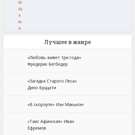
ш
щ
э
ю
я
Лучшее в жанре
«Любовь живет три года»
Фредерик Бегбедер
«Загадка Старого Леса»
Дино Буццати
«В скорлупе» Иэн Макьюэн
«Таис Афинская» Иван
Ефремов