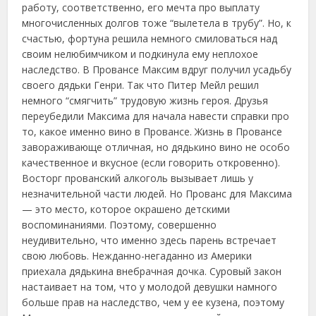
работу, соответственно, его мечта про выплату
многочисленных долгов тоже “вылетела в трубу”. Но, к
счастью, фортуна решила немного смиловаться над
своим нелюбимчиком и подкинула ему неплохое
наследство. В Провансе Максим вдруг получил усадьбу
своего дядьки Генри. Так что Питер Мейл решил
немного “смягчить” трудовую жизнь героя. Друзья
переубедили Максима для начала навести справки про
то, какое именно вино в Провансе. Жизнь в Провансе
завораживающе отличная, но дядькино вино не особо
качественное и вкусное (если говорить откровенно).
Восторг прованский алкоголь вызывает лишь у
незначительной части людей. Но Прованс для Максима
— это место, которое окрашено детскими
воспоминаниями. Поэтому, совершенно
неудивительно, что именно здесь парень встречает
свою любовь. Нежданно-негаданно из Америки
приехала дядькина внебрачная дочка. Суровый закон
настаивает на том, что у молодой девушки намного
больше прав на наследство, чем у ее кузена, поэтому