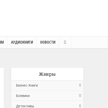
ЯМ
АУДИОКНИГИ
НОВОСТИ
Жанры
Бизнес-Книги
Боевики
Банковское дело
Детективы
Бухучет, налогообложение, аудит
Боевики: Прочее