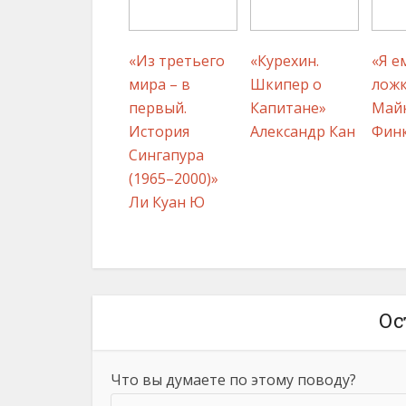
«Из третьего
«Курехин.
«Я е
мира – в
Шкипер о
лож
первый.
Капитане»
Май
История
Александр Кан
Фин
Сингапура
(1965–2000)»
Ли Куан Ю
Ос
Что вы думаете по этому поводу?