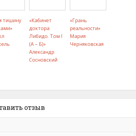
м тишину
«Кабинет
«Грань
ками»
доктора
реальности»
кл
Либидо. Том I
Мария
кель
(А – Б)»
Черняковская
Александр
Сосновский
Х
Ц
Ч
тавить отзыв