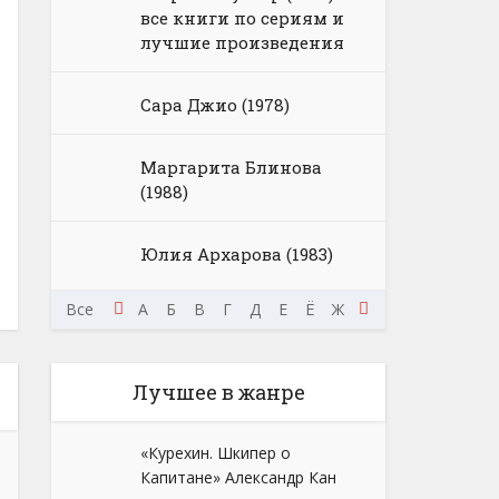
все книги по сериям и
лучшие произведения
Сара Джио (1978)
Маргарита Блинова
(1988)
Юлия Архарова (1983)
Ш
Щ
Э
Все
Ю
Я
А
Б
В
Г
Д
Е
Ё
Ж
З
И
К
Л
М
Лучшее в жанре
«Курехин. Шкипер о
Капитане» Александр Кан