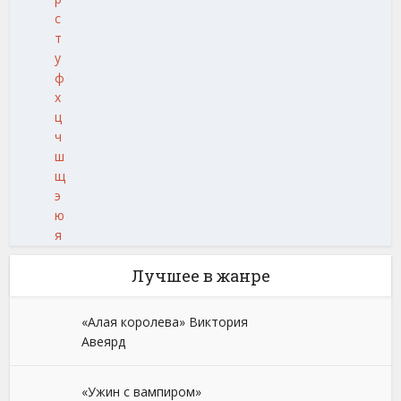
с
т
у
ф
х
ц
ч
ш
щ
э
ю
я
Лучшее в жанре
«Алая королева» Виктория
Авеярд
«Ужин с вампиром»