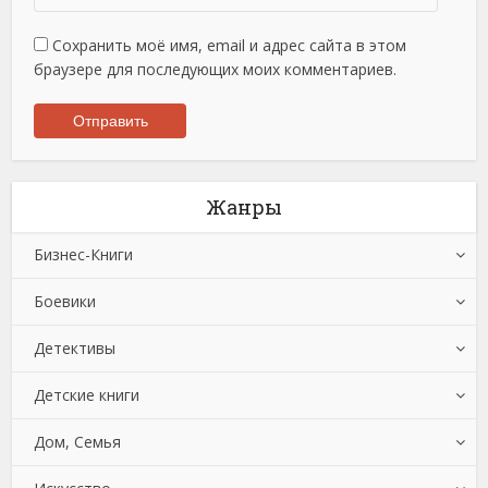
Сохранить моё имя, email и адрес сайта в этом
браузере для последующих моих комментариев.
Жанры
Бизнес-Книги
Боевики
Банковское дело
Детективы
Бухучет, налогообложение, аудит
Боевики: Прочее
Детские книги
Делопроизводство
Криминальные боевики
Зарубежные детективы
Дом, Семья
Зарубежная деловая литература
Триллеры
Иронические детективы
Детская проза