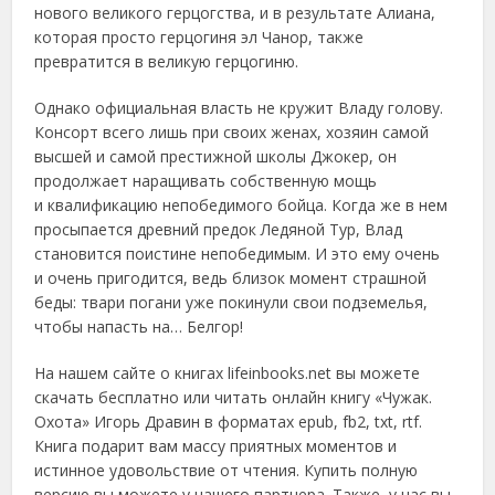
нового великого герцогства, и в результате Алиана,
которая просто герцогиня эл Чанор, также
превратится в великую герцогиню.
Однако официальная власть не кружит Владу голову.
Консорт всего лишь при своих женах, хозяин самой
высшей и самой престижной школы Джокер, он
продолжает наращивать собственную мощь
и квалификацию непобедимого бойца. Когда же в нем
просыпается древний предок Ледяной Тур, Влад
становится поистине непобедимым. И это ему очень
и очень пригодится, ведь близок момент страшной
беды: твари погани уже покинули свои подземелья,
чтобы напасть на… Белгор!
На нашем сайте о книгах lifeinbooks.net вы можете
скачать бесплатно или читать онлайн книгу «Чужак.
Охота» Игорь Дравин в форматах epub, fb2, txt, rtf.
Книга подарит вам массу приятных моментов и
истинное удовольствие от чтения. Купить полную
версию вы можете у нашего партнера. Также, у нас вы