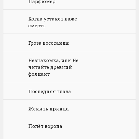
Парфюмер
Физика
Энциклопедии
Киберпанк
Книги про вампиров
Юмористическая проза
Философия
Космическая фантастика
Книги про волшебников
Юмористические стихи
Когда устанет даже
смерть
Химия
Научная фантастика
Любовное фэнтези
Юриспруденция, право
Попаданцы
Русское фэнтези
Гроза восстания
Языкознание
Социальная фантастика
Ужасы и Мистика
Незнакомка, или Не
читайте древний
Юмористическая фантастика
Фэнтези про драконов
фолиант
Юмористическое фэнтези
Последняя глава
Женить принца
Полёт ворона