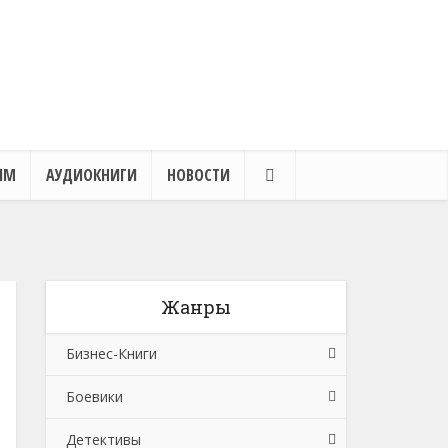
ЯМ
АУДИОКНИГИ
НОВОСТИ
Жанры
Бизнес-Книги
Боевики
Банковское дело
Детективы
Бухучет, налогообложение, аудит
Боевики: Прочее