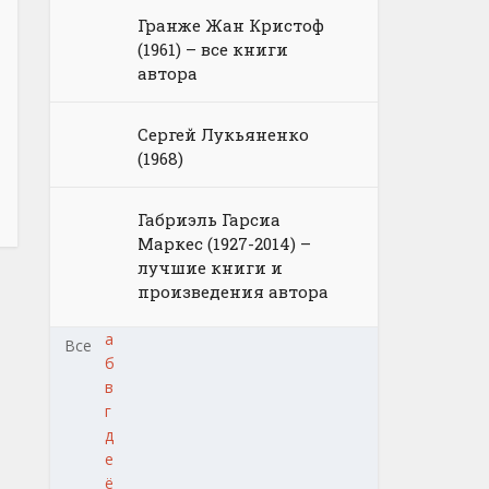
Гранже Жан Кристоф
(1961) – все книги
автора
Сергей Лукьяненко
(1968)
Габриэль Гарсиа
Маркес (1927-2014) –
лучшие книги и
произведения автора
а
Все
б
в
г
д
е
ё