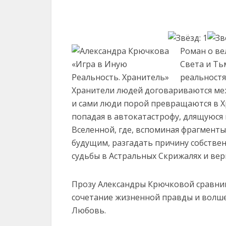
Роман о ве
Света и Ть
реальностя
Хранители людей договариваются меж
и сами люди порой превращаются в Хр
попадая в автокатастрофу, длящуюся 
Вселенной, где, вспоминая фрагменты
будущим, разгадать причину собстве
судьбы в Астральных Скрижалях и ве
Прозу Александры Крючковой сравнив
сочетание жизненной правды и волше
Любовь.