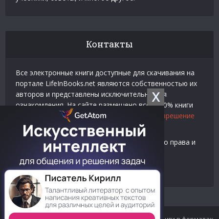
Контакты
Все электронные книги доступные для скачивания на
портале LifeInBooks.net являются собственностью их
X
авторов и представлены исключительно для
ознакомления. На сайте размещено всего 20% книги
взятой у нашего партнера
Официальное разрешение
на использование материалов Litres
.
Контакты для связи по вопросам авторского права и
рекламы:
E-mail:
admin@lifeinbooks.net