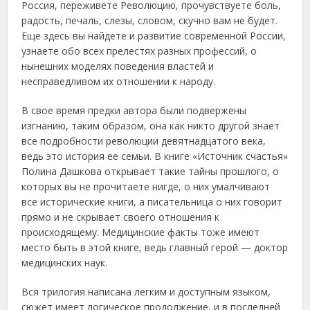
Россия, переживете Революцию, прочувствуете боль,
радость, печаль, слезы, словом, скучно вам не будет.
Еще здесь вы найдете и развитие современной России,
узнаете обо всех прелестях разных профессий, о
нынешних моделях поведения властей и
несправедливом их отношении к народу.
В свое время предки автора были подвержены
изгнанию, таким образом, она как никто другой знает
все подробности революции девятнадцатого века,
ведь это история ее семьи. В книге «Источник счастья»
Полина Дашкова открывает такие тайны прошлого, о
которых вы не прочитаете нигде, о них умалчивают
все исторические книги, а писательница о них говорит
прямо и не скрывает своего отношения к
происходящему. Медицинские факты тоже имеют
место быть в этой книге, ведь главный герой — доктор
медицинских наук.
Вся трилогия написана легким и доступным языком,
сюжет имеет логическое продолжение, и в последней