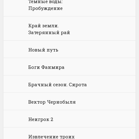
Темные воды:
Пробуждение
Химия
Научная фантастика
Любовное фэнтези
Юриспруденция, право
Попаданцы
Русское фэнтези
Край земли.
Затерянный рай
Языкознание
Социальная фантастика
Ужасы и Мистика
Новый путь
Юмористическая фантастика
Фэнтези про драконов
Юмористическое фэнтези
Боги Фанмира
Брачный сезон. Сирота
Вектор Чернобыля
Неигрок 2
Извлечение троих