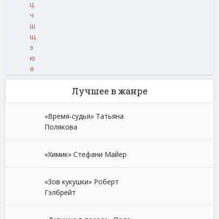
ц
ч
ш
щ
э
ю
я
Лучшее в жанре
«Время-судья» Татьяна
Полякова
«Химик» Стефани Майер
«Зов кукушки» Роберт
Гэлбрейт