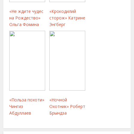
«Не ждите чудес
«Крокодилий
на Рождество»
сторож» Катрине
Ольга Фомина
Энгберг
«Польза похоти»
«Ночной
Чингиз
Охотник» Роберт
Абдуллаев
Брындза