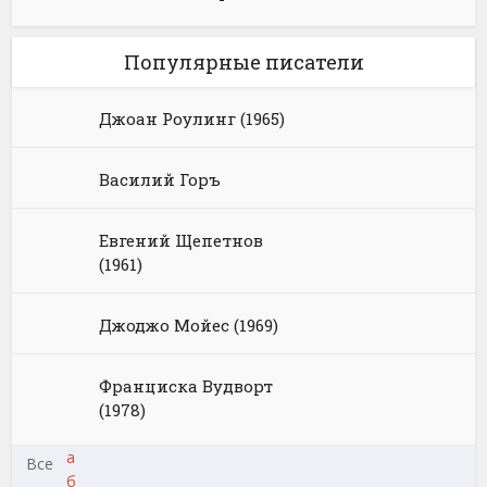
Популярные писатели
Джоан Роулинг (1965)
Василий Горъ
Евгений Щепетнов
(1961)
Джоджо Мойес (1969)
Франциска Вудворт
(1978)
а
Все
б