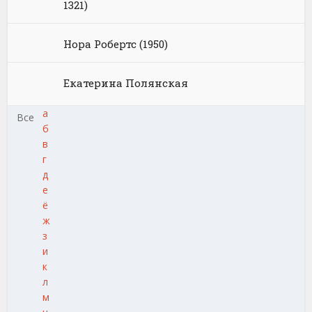
1321)
Нора Робертс (1950)
Екатерина Полянская
а
Все
б
в
г
д
е
ё
ж
з
и
к
л
м