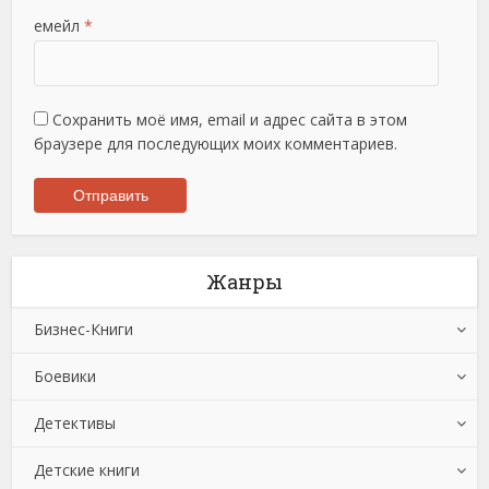
емейл
*
Сохранить моё имя, email и адрес сайта в этом
браузере для последующих моих комментариев.
Жанры
Бизнес-Книги
Боевики
Банковское дело
Детективы
Бухучет, налогообложение, аудит
Боевики: Прочее
Детские книги
Делопроизводство
Криминальные боевики
Зарубежные детективы