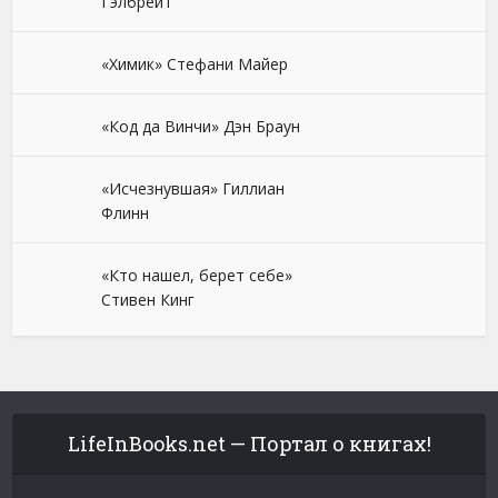
Гэлбрейт
«Химик» Стефани Майер
«Код да Винчи» Дэн Браун
«Исчезнувшая» Гиллиан
Флинн
«Кто нашел, берет себе»
Стивен Кинг
LifeInBooks.net — Портал о книгах!