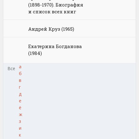
(1898-1970). Биография
и список всех книг
Андрей Круз (1965)
Екатерина Богданова
(1984)
а
Все
б
в
г
д
е
ё
ж
з
и
к