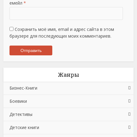
емейл
*
Сохранить моё имя, email и адрес сайта в этом
браузере для последующих моих комментариев.
Жанры
Бизнес-Книги
Боевики
Банковское дело
Детективы
Бухучет, налогообложение, аудит
Боевики: Прочее
Детские книги
Делопроизводство
Криминальные боевики
Зарубежные детективы