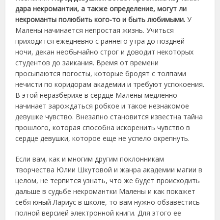
дара некромантии, а также определение, могут ли
некроманты полюбить кого-то и быть любимыми.
У
Малены начинается непростая жизнь. Учиться
приходится ежедневно с раннего утра до поздней
ночи, декан необычайно строг и доводит некоторых
студентов до заикания. Время от времени
просыпаются погосты, которые бродят с толпами
нечисти по коридорам академии и требуют успокоения.
В этой неразберихе в сердце Малены медленно
начинает зарождаться робкое и такое незнакомое
девушке чувство. Внезапно становится известна тайна
прошлого, которая способна искоренить чувство в
сердце девушки, которое еще не успело окрепнуть.
Если вам, как и многим другим поклонникам
творчества Юлии Шкутовой и жанра академии магии в
целом, не терпится узнать, что же будет происходить
дальше в судьбе некромантки Малены и как покажет
себя юный Лариус в школе, то вам нужно обзавестись
полной версией электронной книги. Для этого ее