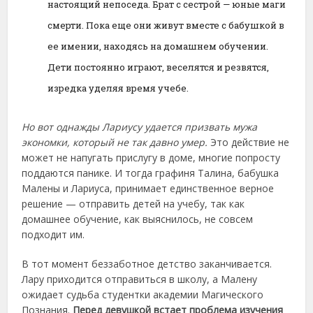
настоящий непоседа. Брат с сестрой — юные маги
смерти. Пока еще они живут вместе с бабушкой в
ее имении, находясь на домашнем обучении.
Дети постоянно играют, веселятся и резвятся,
изредка уделяя время учебе.
Но вот однажды Лариусу удается призвать мужа
экономки, который не так давно умер.
Это действие не
может не напугать прислугу в доме, многие попросту
поддаются панике. И тогда графиня Талина, бабушка
Малены и Лариуса, принимает единственное верное
решение — отправить детей на учебу, так как
домашнее обучение, как выяснилось, не совсем
подходит им.
В тот момент беззаботное детство заканчивается.
Лару приходится отправиться в школу, а Малену
ожидает судьба студентки академии Магического
Познания.
Перед девушкой встает проблема изучения