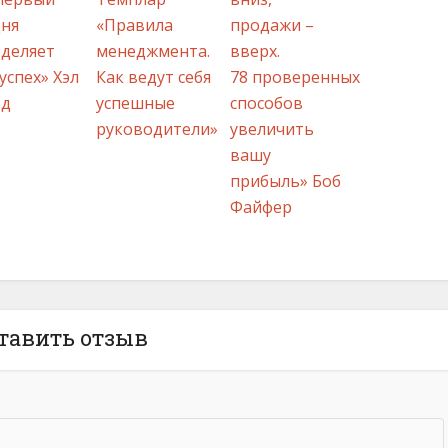
дня
«Правила
продажи –
деляет
менеджмента.
вверх.
успех» Хэл
Как ведут себя
78 проверенных
од
успешные
способов
руководители»
увеличить
вашу
прибыль» Боб
Файфер
тавить отзыв