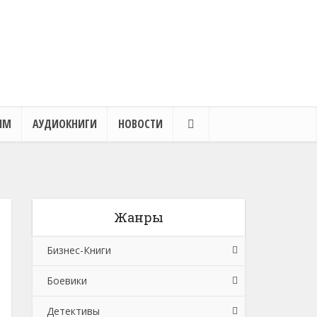
ЯМ
АУДИОКНИГИ
НОВОСТИ
Жанры
Бизнес-Книги
Боевики
Банковское дело
Детективы
Бухучет, налогообложение, аудит
Боевики: Прочее