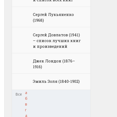
Сергей Лукьяненко
(1968)
Сергей Довлатов (1941)
– список лучших книг
и произведений
Джек Лондон (1876–
1916)
Эмиль Золя (1840-1902)
а
Все
б
в
г
д