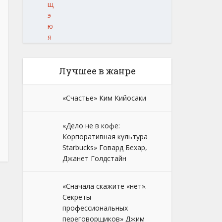
щ
э
ю
я
Лучшее в жанре
«Счастье» Ким Кийосаки
«Дело не в кофе:
Корпоративная культура
Starbucks» Говард Бехар,
Джанет Голдстайн
«Сначала скажите «нет».
Секреты
профессиональных
переговорщиков» Джим