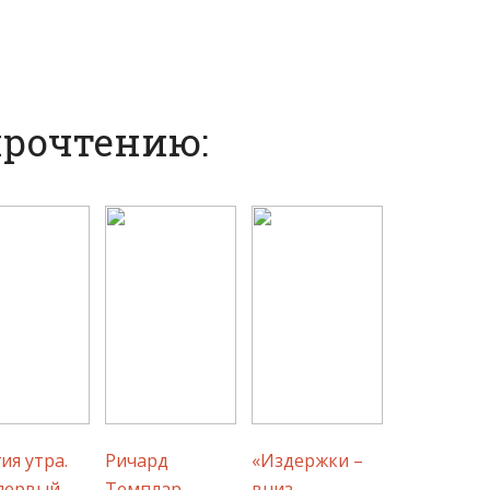
прочтению:
ия утра.
Ричард
«Издержки –
первый
Темплар
вниз,