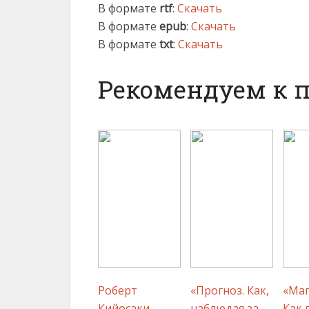
В формате
rtf
:
Скачать
В формате
epub
:
Скачать
В формате
txt
:
Скачать
Рекомендуем к 
Роберт
«Прогноз. Как,
«Маг
Кийосаки
наблюдая за
Как 