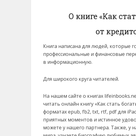
О книге «Как ста
от кредит
Книга написана для людей, которые г
профессиональные и финансовые пере
в информационную.
Для широкого круга читателей.
На нашем сайте о книгах lifeinbooks.
читать онлайн книгу «Как стать бога
форматах epub, fb2, txt, rtf, pdf для iP
приятных моментов и истинное удово
можете у нашего партнера. Также, у 
мира, узнаете биографию любимых ав