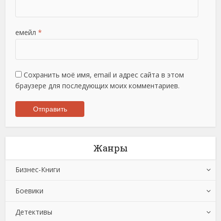
емейл
*
Сохранить моё имя, email и адрес сайта в этом
браузере для последующих моих комментариев.
Жанры
Бизнес-Книги
Боевики
Банковское дело
Детективы
Бухучет, налогообложение, аудит
Боевики: Прочее