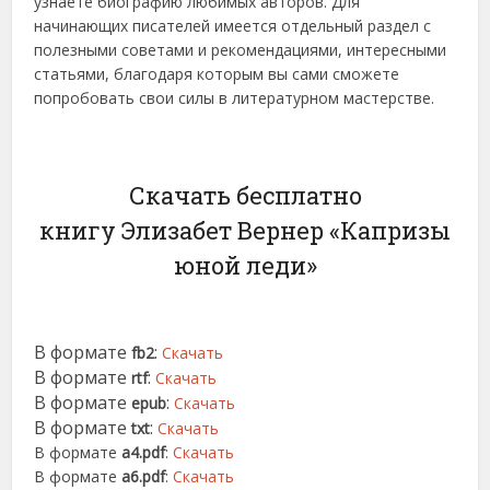
узнаете биографию любимых авторов. Для
начинающих писателей имеется отдельный раздел с
полезными советами и рекомендациями, интересными
статьями, благодаря которым вы сами сможете
попробовать свои силы в литературном мастерстве.
Скачать бесплатно
книгу Элизабет Вернер «Капризы
юной леди»
В формате
:
fb2
Скачать
В формате
:
rtf
Скачать
В формате
:
epub
Скачать
В формате
:
txt
Скачать
В формате
a4.pdf
:
Скачать
В формате
a6.pdf
:
Скачать