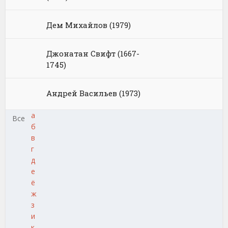
Дем Михайлов (1979)
Джонатан Свифт (1667-
1745)
Андрей Васильев (1973)
а
Все
б
в
г
д
е
ё
ж
з
и
к