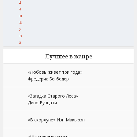
ц
ч
ш
щ
э
ю
я
Лучшее в жанре
«Любовь живет три года»
Фредерик Бегбедер
«Загадка Старого Леса»
Дино Буццати
«В скорлупе» Иэн Макьюэн
«Шантарам» читать