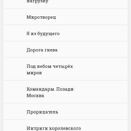
нагрузку
Юриспруденция, право
Попаданцы
Русское фэнтези
Языкознание
Социальная фантастика
Ужасы и Мистика
Миротворец
Юмористическая фантастика
Фэнтези про драконов
Я из будущего
Юмористическое фэнтези
Дорога гнева
Под небом четырёх
миров
Командарм. Позади
Москва
Прорицатель
Интриги королевского