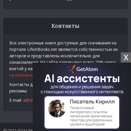
Контакты
Все электронные книги доступные для скачивания на
портале LifeInBooks.net являются собственностью их
X
авторов и представлены исключительно для
ознакомления. На сайте размещено всего 20% книги
взятой у нашего партнера
Официальное разрешение
на использование материалов Litres
.
Контакты для связи по вопросам авторского права и
рекламы:
E-mail:
admin@lifeinbooks.net
© 2012-2024 LifeInBooks.net - Скачать бесплатно книги в форматах