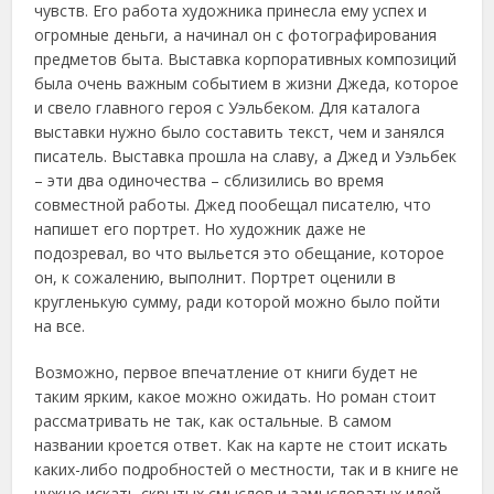
чувств. Его работа художника принесла ему успех и
огромные деньги, а начинал он с фотографирования
предметов быта. Выставка корпоративных композиций
была очень важным событием в жизни Джеда, которое
и свело главного героя с Уэльбеком. Для каталога
выставки нужно было составить текст, чем и занялся
писатель. Выставка прошла на славу, а Джед и Уэльбек
– эти два одиночества – сблизились во время
совместной работы. Джед пообещал писателю, что
напишет его портрет. Но художник даже не
подозревал, во что выльется это обещание, которое
он, к сожалению, выполнит. Портрет оценили в
кругленькую сумму, ради которой можно было пойти
на все.
Возможно, первое впечатление от книги будет не
таким ярким, какое можно ожидать. Но роман стоит
рассматривать не так, как остальные. В самом
названии кроется ответ. Как на карте не стоит искать
каких-либо подробностей о местности, так и в книге не
нужно искать скрытых смыслов и замысловатых идей.