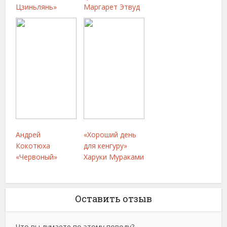
Цзиньлянь»
Маргарет Этвуд
Андрей
«Хороший день
Кокотюха
для кенгуру»
«Червоный»
Харуки Мураками
Оставить отзыв
Что вы думаете по этому поводу?