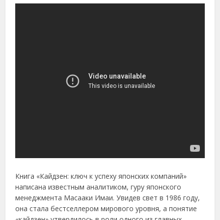
Книга «Кайдзен: ключ к успеху японских компаний»
написана известным аналитиком, гуру японского
менеджмента Масааки Имаи. Увидев свет в 1986 году,
она стала бестселлером мирового уровня, а понятие
«кайдзен» утвердилось в роли одного из главных