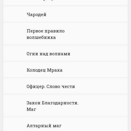
Философия
Космическая фантастика
Книги про волшебников
Юмористические стихи
Чародей
Химия
Научная фантастика
Любовное фэнтези
Первое правило
Юриспруденция, право
Попаданцы
Русское фэнтези
волшебника
Языкознание
Социальная фантастика
Ужасы и Мистика
Огни над волнами
Юмористическая фантастика
Фэнтези про драконов
Колодец Мрака
Юмористическое фэнтези
Офицер. Слово чести
Закон Благодарности.
Маг
Алтарный маг