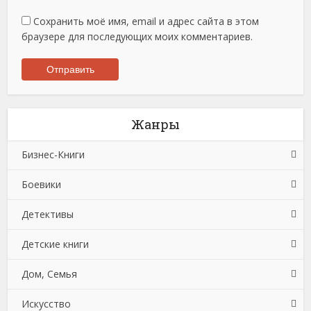
Сохранить моё имя, email и адрес сайта в этом
браузере для последующих моих комментариев.
Жанры
Бизнес-Книги
Боевики
Банковское дело
Детективы
Бухучет, налогообложение, аудит
Боевики: Прочее
Детские книги
Делопроизводство
Криминальные боевики
Зарубежные детективы
Дом, Семья
Зарубежная деловая литература
Триллеры
Иронические детективы
Детская проза
Искусство
Корпоративная культура
Исторические детективы
Детская фантастика
Автомобили и ПДД