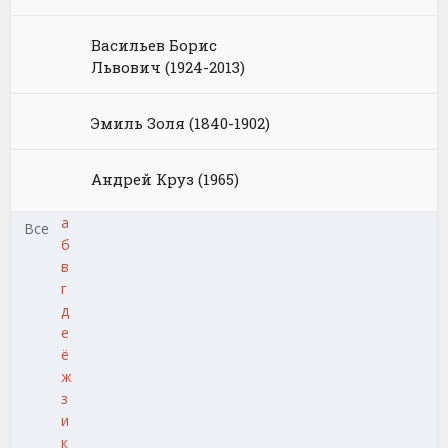
Васильев Борис
Львович (1924-2013)
Эмиль Золя (1840-1902)
Андрей Круз (1965)
а
Все
б
в
г
д
е
ё
ж
з
и
к