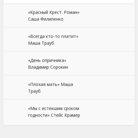
«Красный Крест. Роман»
Саша Филипенко
«Всегда кто-то платит»
Маша Трауб
«День опричника»
Владимир Сорокин
«Плохая мать» Маша
Трауб
«Мы с истекшим сроком
годности» Стейс Крамер