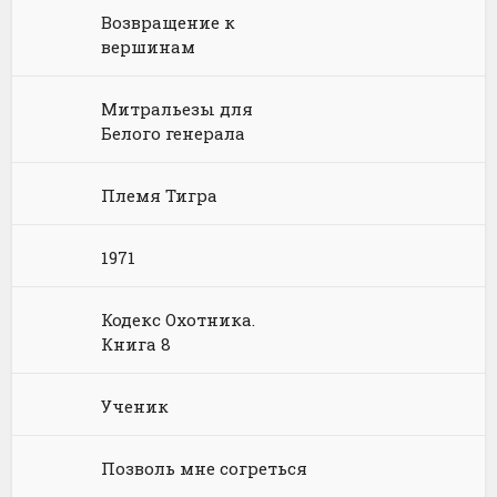
Возвращение к
Химия
Научная фантастика
Любовное фэнтези
вершинам
Юриспруденция, право
Попаданцы
Русское фэнтези
Митральезы для
Языкознание
Социальная фантастика
Ужасы и Мистика
Белого генерала
Юмористическая фантастика
Фэнтези про драконов
Племя Тигра
Юмористическое фэнтези
1971
Кодекс Охотника.
Книга 8
Ученик
Позволь мне согреться