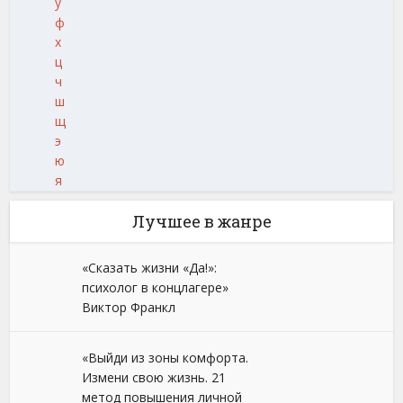
у
ф
х
ц
ч
ш
щ
э
ю
я
Лучшее в жанре
«Сказать жизни «Да!»:
психолог в концлагере»
Виктор Франкл
«Выйди из зоны комфорта.
Измени свою жизнь. 21
метод повышения личной