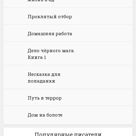
Юмористическая фантастика
Фэнтези про драконов
Проклятый отбор
Юмористическое фэнтези
Домашняя работа
Дело чёрного мага.
Книга 1
Несказка для
попаданки
Путь в террор
Дом на болоте
Популярные писатели