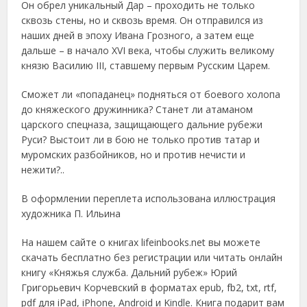
Он обрел уникальный Дар – проходить не только
сквозь стены, но и сквозь время. Он отправился из
наших дней в эпоху Ивана Грозного, а затем еще
дальше – в начало XVI века, чтобы служить великому
князю Василию III, ставшему первым Русским Царем.
Сможет ли «попаданец» подняться от боевого холопа
до княжеского дружинника? Станет ли атаманом
царского спецназа, защищающего дальние рубежи
Руси? Выстоит ли в бою не только против татар и
муромских разбойников, но и против нечисти и
нежити?..
В оформлении переплета использована иллюстрация
художника П. Ильина
На нашем сайте о книгах lifeinbooks.net вы можете
скачать бесплатно без регистрации или читать онлайн
книгу «Княжья служба. Дальний рубеж» Юрий
Григорьевич Корчевский в форматах epub, fb2, txt, rtf,
pdf для iPad, iPhone, Android и Kindle. Книга подарит вам