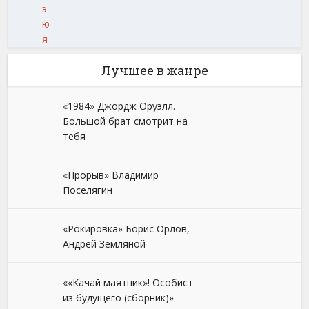
э
ю
я
Лучшее в жанре
«1984» Джордж Оруэлл.
Большой брат смотрит на
тебя
«Прорыв» Владимир
Поселягин
«Рокировка» Борис Орлов,
Андрей Земляной
««Качай маятник»! Особист
из будущего (сборник)»