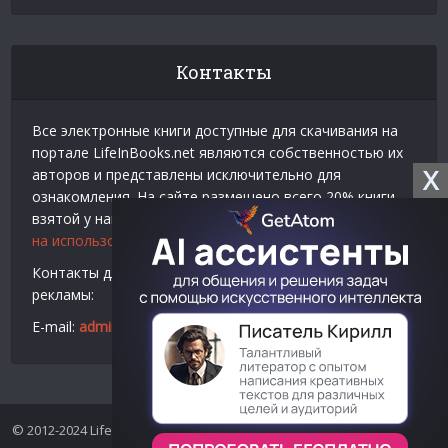
Контакты
Все электронные книги доступные для скачивания на
портале LifeInBooks.net являются собственностью их
X
авторов и представлены исключительно для
ознакомления. На сайте размещено всего 20% книги
взятой у нашего партнера
Официальное разрешение
на использование материалов Litres
.
Контакты для связи по вопросам авторского права и
рекламы:
E-mail:
admin@lifeinbooks.net
© 2012-2024 LifeInBooks.net - Скачать бесплатно книги в форматах