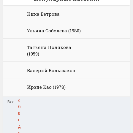
Ника Ветрова
Ульяна Соболева (1980)
Татьяна Полякова
(1959)
Валерий Большаков
Ирэне Као (1978)
а
Все
б
в
г
д
е