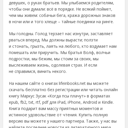
девушек, о руках братьев. Мы улыбаемся родителям,
чтобы они думали: всё в порядке. Не всякий поймет,
чем мы живем: собачьи бега, кража дорожных знаков
в ночи или и того хлеще – тайные поединки на ринге.
Мы голодны. Голод терзает нас изнутри, заставляет
рваться вперед. Мы должны вырасти; ползти
и стонать, грызть, лаять на любого, кто вздумает нам
помешать или приручить. Мы братья Волф, волчьи
подростки, мы бежим, мы стоим за своих, мы
выслеживаем жизнь, одолевая страх. И если
не справимся, винить некого.
На нашем сайте о книгах lifeinbooks.net вы можете
скачать бесплатно без регистрации или читать онлайн
книгу Маркус Зусак «Когда псы плачут» в форматах
epub, fb2, txt, rtf, pdf для iPad, iPhone, Android и Kindle.
Книга подарит вам массу приятных моментов и
истинное удовольствие от чтения. Купить полную
версию вы можете у нашего партнера. Также, у нас вы
найдете последние новости из литературного мира,