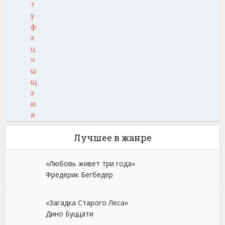
т
у
ф
х
ц
ч
ш
щ
э
ю
я
Лучшее в жанре
«Любовь живет три года»
Фредерик Бегбедер
«Загадка Старого Леса»
Дино Буццати