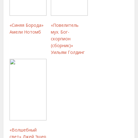
«Синяя Борода»
«Повелитель
Амели Нотомб
мух. Бог-
скорпион
(сборник)»
Уильям Голдинг
«Волшебный
свет» Джей Эшер