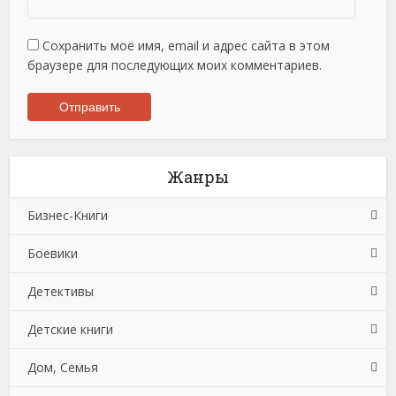
Сохранить моё имя, email и адрес сайта в этом
браузере для последующих моих комментариев.
Жанры
Бизнес-Книги
Боевики
Банковское дело
Детективы
Бухучет, налогообложение, аудит
Боевики: Прочее
Детские книги
Делопроизводство
Криминальные боевики
Зарубежные детективы
Дом, Семья
Зарубежная деловая литература
Триллеры
Иронические детективы
Детская проза