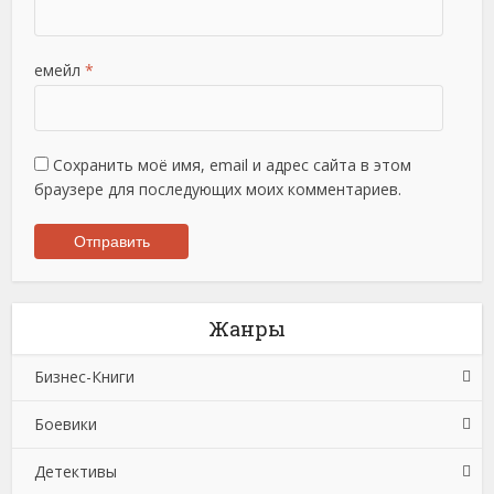
емейл
*
Сохранить моё имя, email и адрес сайта в этом
браузере для последующих моих комментариев.
Жанры
Бизнес-Книги
Боевики
Банковское дело
Детективы
Бухучет, налогообложение, аудит
Боевики: Прочее