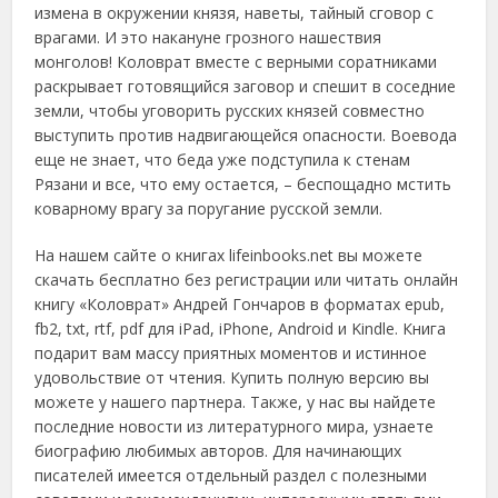
измена в окружении князя, наветы, тайный сговор с
врагами. И это накануне грозного нашествия
монголов! Коловрат вместе с верными соратниками
раскрывает готовящийся заговор и спешит в соседние
земли, чтобы уговорить русских князей совместно
выступить против надвигающейся опасности. Воевода
еще не знает, что беда уже подступила к стенам
Рязани и все, что ему остается, – беспощадно мстить
коварному врагу за поругание русской земли.
На нашем сайте о книгах lifeinbooks.net вы можете
скачать бесплатно без регистрации или читать онлайн
книгу «Коловрат» Андрей Гончаров в форматах epub,
fb2, txt, rtf, pdf для iPad, iPhone, Android и Kindle. Книга
подарит вам массу приятных моментов и истинное
удовольствие от чтения. Купить полную версию вы
можете у нашего партнера. Также, у нас вы найдете
последние новости из литературного мира, узнаете
биографию любимых авторов. Для начинающих
писателей имеется отдельный раздел с полезными