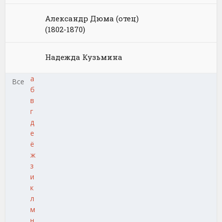
Александр Дюма (отец)
(1802-1870)
Надежда Кузьмина
а
Все
б
в
г
д
е
ё
ж
з
и
к
л
м
н