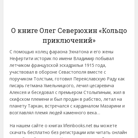
О книге Олег Северюхин «Кольцо
приключений»
С помощью колец фараона Эхнатона и его жены
Нефертити историк по имени Владимир побывал
летчиком французской эскадрильи 1915 года,
участвовал в обороне Севастополя вместе с
поручиком Толстым, готовил Переяславскую Раду как
писарь гетмана Хмельницкого, лечил цесаревича
Алексея и беседовал с премьером Столыпиным, жил в
скифском племени и был продан в рабство, летал на
планету Таркан, встречался с кардиналом Мазарини и
возглавлял племя людей каменного века…
На нашем сайте о книгах lifeinbooks.net вы можете
скачать бесплатно без регистрации или читать онлайн