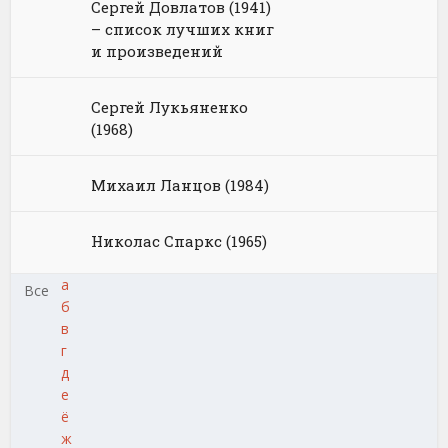
Сергей Довлатов (1941)
– список лучших книг
и произведений
Сергей Лукьяненко
(1968)
Михаил Ланцов (1984)
Николас Спаркс (1965)
а
Все
б
в
г
д
е
ё
ж