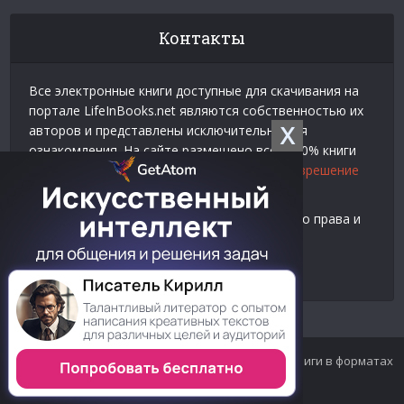
Контакты
Все электронные книги доступные для скачивания на
портале LifeInBooks.net являются собственностью их
X
авторов и представлены исключительно для
ознакомления. На сайте размещено всего 20% книги
взятой у нашего партнера
Официальное разрешение
на использование материалов Litres
.
Контакты для связи по вопросам авторского права и
рекламы:
E-mail:
admin@lifeinbooks.net
© 2012-2024 LifeInBooks.net - Скачать бесплатно книги в форматах
fb2, epub, pdf, txt, rtf.