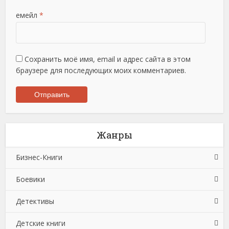
емейл
*
Сохранить моё имя, email и адрес сайта в этом
браузере для последующих моих комментариев.
Жанры
Бизнес-Книги
Боевики
Банковское дело
Детективы
Бухучет, налогообложение, аудит
Боевики: Прочее
Детские книги
Делопроизводство
Криминальные боевики
Зарубежные детективы