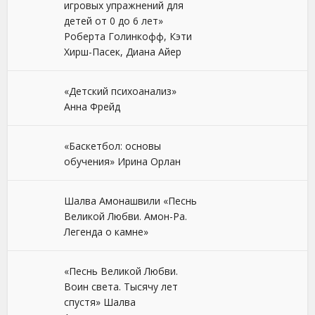
игровых упражнений для
детей от 0 до 6 лет»
Роберта Голинкофф, Кэти
Хирш-Пасек, Диана Айер
«Детский психоанализ»
Анна Фрейд
«Баскетбол: основы
обучения» Ирина Орлан
Шалва Амонашвили «Песнь
Великой Любви. Амон-Ра.
Легенда о камне»
«Песнь Великой Любви.
Воин света. Тысячу лет
спустя» Шалва