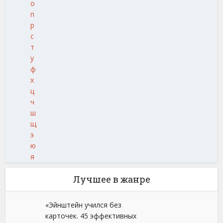
о
п
р
с
т
у
ф
х
ц
ч
ш
щ
э
ю
я
Лучшее в жанре
«Эйнштейн учился без
карточек. 45 эффективных