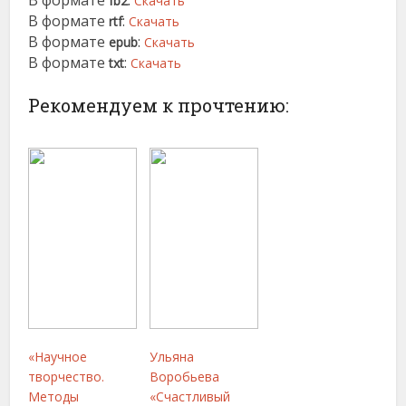
В формате
:
fb2
Скачать
В формате
:
rtf
Скачать
В формате
:
epub
Скачать
В формате
:
txt
Скачать
Рекомендуем к прочтению:
«Научное
Ульяна
творчество.
Воробьева
Методы
«Счастливый