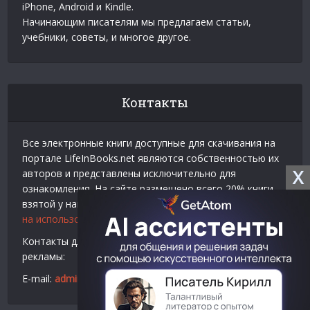
iPhone, Android и Kindle.
Начинающим писателям мы предлагаем статьи,
учебники, советы, и многое другое.
Контакты
Все электронные книги доступные для скачивания на
портале LifeInBooks.net являются собственностью их
X
авторов и представлены исключительно для
ознакомления. На сайте размещено всего 20% книги
взятой у нашего партнера
Официальное разрешение
на использование материалов Litres
.
Контакты для связи по вопросам авторского права и
рекламы:
E-mail:
admin@lifeinbooks.net