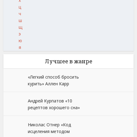
х
ц
ч
ш
щ
э
ю
я
Лучшее в жанре
«Легкий способ бросить
курить» Аллен Карр
Андрей Курпатов «10
рецептов хорошего сна»
Николас Отнер «Код
исцеления методом