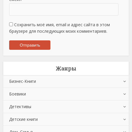
Сохранить моё имя, email и адрес сайта в этом
браузере для последующих моих комментариев.
Жанры
Бизнес-Книги
Боевики
Банковское дело
Детективы
Бухучет, налогообложение, аудит
Боевики: Прочее
Детские книги
Делопроизводство
Криминальные боевики
Зарубежные детективы
Дом, Семья
Зарубежная деловая литература
Триллеры
Иронические детективы
Детская проза