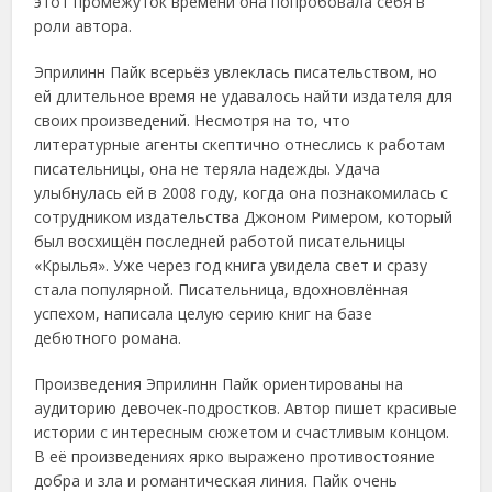
этот промежуток времени она попробовала себя в
роли автора.
Эприлинн Пайк всерьёз увлеклась писательством, но
ей длительное время не удавалось найти издателя для
своих произведений. Несмотря на то, что
литературные агенты скептично отнеслись к работам
писательницы, она не теряла надежды. Удача
улыбнулась ей в 2008 году, когда она познакомилась с
сотрудником издательства Джоном Римером, который
был восхищён последней работой писательницы
«Крылья». Уже через год книга увидела свет и сразу
стала популярной. Писательница, вдохновлённая
успехом, написала целую серию книг на базе
дебютного романа.
Произведения Эприлинн Пайк ориентированы на
аудиторию девочек-подростков. Автор пишет красивые
истории с интересным сюжетом и счастливым концом.
В её произведениях ярко выражено противостояние
добра и зла и романтическая линия. Пайк очень