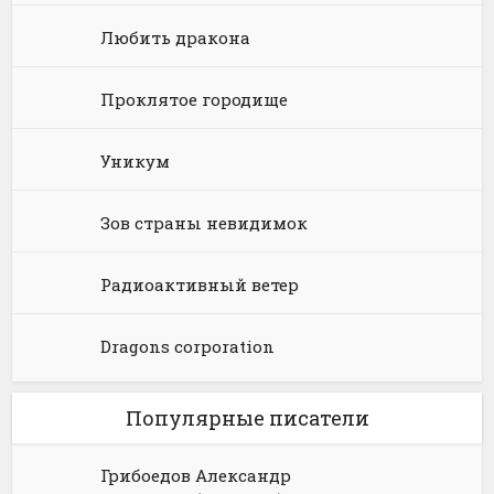
Любить дракона
Языкознание
Социальная фантастика
Ужасы и Мистика
Юмористическая фантастика
Фэнтези про драконов
Проклятое городище
Юмористическое фэнтези
Уникум
Зов страны невидимок
Радиоактивный ветер
Dragons corporation
Популярные писатели
Грибоедов Александр