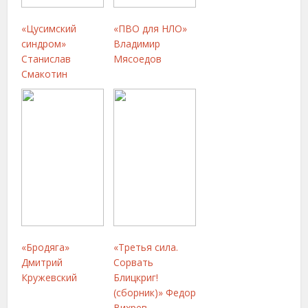
«Цусимский
«ПВО для НЛО»
синдром»
Владимир
Станислав
Мясоедов
Смакотин
«Бродяга»
«Третья сила.
Дмитрий
Сорвать
Кружевский
Блицкриг!
(сборник)» Федор
Вихрев