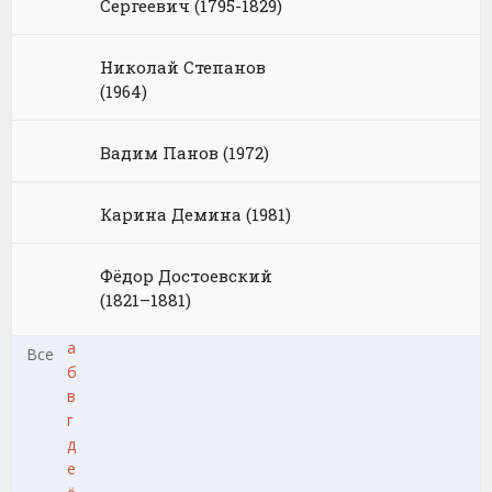
Сергеевич (1795-1829)
Николай Степанов
(1964)
Вадим Панов (1972)
Карина Демина (1981)
Фёдор Достоевский
(1821–1881)
а
Все
б
в
г
д
е