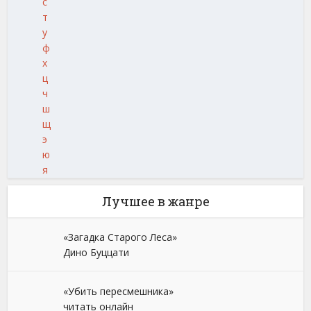
с
т
у
ф
х
ц
ч
ш
щ
э
ю
я
Лучшее в жанре
«Загадка Старого Леса»
Дино Буццати
«Убить пересмешника»
читать онлайн