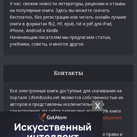
У нас: свежие новости литературы, рецензии и отзывы
на популярные книги. Здесь вы можете скачать
бесплатно, без регистрации или читать онлайн лучшие
книги в форматах fb2, rtf, epub, txt и pdf для iPad,
iPhone, Android и Kindle.
Начинающим писателям мы предлагаем статьи,
учебники, советы, и многое другое.
Контакты
Все электронные книги доступные для скачивания на
портале LifeInBooks.net являются собственностью их
X
авторов и представлены исключительно для
ознакомления. На сайте размещено всего 20% книги
взятой у нашего партнера
Официальное разрешение
на использование материалов Litres
.
Контакты для связи по вопросам авторского права и