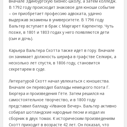
вначале Эдинбургскую бизнес-школу, а затем колледж.
В 1792 году происходит знаковое для юноши событие
– он приобретает профессию адвоката, удачно
выдержав экзамены в университете. В 1796 году
Вальтер вступает в брак с Маргарет Карпентер. Чуть
позже, в 1801 и 1803 годах у него появляются дети
(сын и дочь).
Карьера Вальтера Скотта также идет в гору. Вначале
он занимает должность шерифа в графстве Селкирк, а
несколько лет спустя, в 1806 году, становится
секретарем в суде.
Литературой Скотт начал увлекаться с юношества.
Вначале он переводил баллады немецкого поэта Г.
Бюргера и произведения Гёте. Затем решился на
самостоятельное творчество, и в 1800 году
представил балладу «Иванов Вечер». Вальтер активно
собирал шотландские народные песни и издал их
сборник в двух томах. К историческим произведениям
Скотт приходит в возрасте 42 лет. Он показал, что