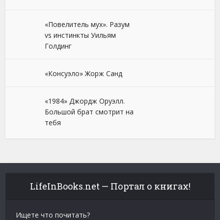
«Повелитель мух». Разум
vs инстинкты Уильям
Голдинг
«Консуэло» Жорж Санд
«1984» Джордж Оруэлл.
Большой брат смотрит на
тебя
LifeInBooks.net — Портал о книгах!
Ищете что почитать?