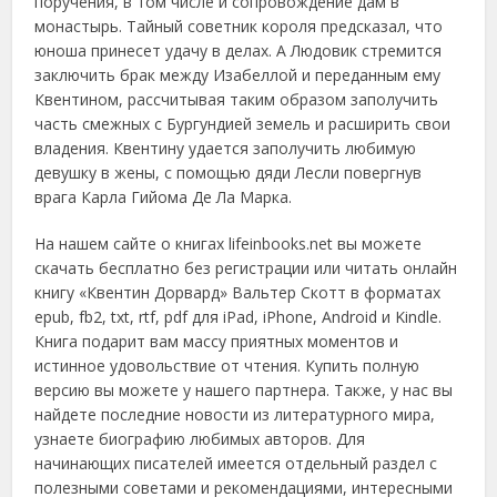
поручения, в том числе и сопровождение дам в
монастырь. Тайный советник короля предсказал, что
юноша принесет удачу в делах. А Людовик стремится
заключить брак между Изабеллой и переданным ему
Квентином, рассчитывая таким образом заполучить
часть смежных с Бургундией земель и расширить свои
владения. Квентину удается заполучить любимую
девушку в жены, с помощью дяди Лесли повергнув
врага Карла Гийома Де Ла Марка.
На нашем сайте о книгах lifeinbooks.net вы можете
скачать бесплатно без регистрации или читать онлайн
книгу «Квентин Дорвард» Вальтер Скотт в форматах
epub, fb2, txt, rtf, pdf для iPad, iPhone, Android и Kindle.
Книга подарит вам массу приятных моментов и
истинное удовольствие от чтения. Купить полную
версию вы можете у нашего партнера. Также, у нас вы
найдете последние новости из литературного мира,
узнаете биографию любимых авторов. Для
начинающих писателей имеется отдельный раздел с
полезными советами и рекомендациями, интересными