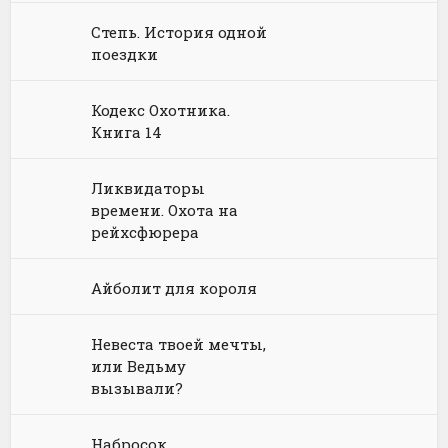
Химия
Научная фантастика
Любовное фэнтези
Степь. История одной
Юриспруденция, право
Попаданцы
Русское фэнтези
поездки
Языкознание
Социальная фантастика
Ужасы и Мистика
Кодекс Охотника.
Книга 14
Юмористическая фантастика
Фэнтези про драконов
Юмористическое фэнтези
Ликвидаторы
времени. Охота на
рейхсфюрера
Айболит для короля
Невеста твоей мечты,
или Ведьму
вызывали?
Набросок