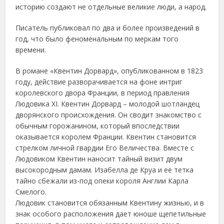
историю создают не отдельные великие люди, а народ.
Писатель публиковал по два и более произведений в
год, что было феноменальным по меркам того
времени.
В романе «Квентин Дорвард», опубликованном в 1823
году, действие разворачивается на фоне интриг
королевского двора Франции, в период правления
Людовика XI. Квентин Дорвард – молодой шотландец
дворянского происхождения. Он сводит знакомство с
обычным горожанином, который впоследствии
оказывается королем Франции. Квентин становится
стрелком личной гвардии Его Величества. Вместе с
Людовиком Квентин наносит тайный визит двум
высокородным дамам. Изабелла де Круа и ее тетка
тайно сбежали из-под опеки короля Англии Карла
Смелого.
Людовик становится обязанным Квентину жизнью, и в
знак особого расположения дает юноше щепетильные