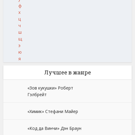
ф
х
ц
ч
ш
щ
э
ю
я
Лучшее в жанре
«Зов кукушки» Роберт
Гэлбрейт
«Химик» Стефани Майер
«Код да Винчи» Дэн Браун