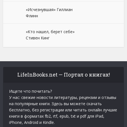
«Исчезнувшая» Гиллиан
Флинн
«Кто нашел, берет себе»
Стивен Кинг
LifeInBooks.net — Портал о книгах!
Ищете что почитать?
У нас: свежие новости литературы, рецензии и отзывы
на популярные книги. Здесь вы можете скачать
бесплатно, без регистрации или читать онлайн лучшие
книги в форматах fb2, rtf, epub, txt и pdf для iPad,
iPhone, Android и Kindle.