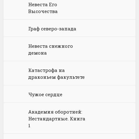
Невеста Его
Химия
Научная фантастика
Любовное фэнтези
Высочества
Юриспруденция, право
Попаданцы
Русское фэнтези
Граф северо-запада
Языкознание
Социальная фантастика
Ужасы и Мистика
Невеста снежного
Юмористическая фантастика
Фэнтези про драконов
демона
Юмористическое фэнтези
Катастрофа на
драконьем факультете
Чужое сердце
Академия оборотней:
Нестандартные. Книга
1