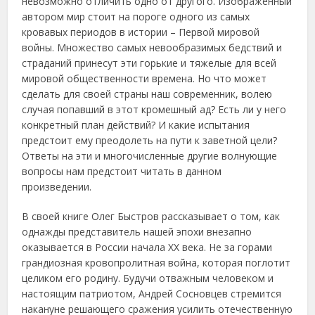
невозможно отличить одно от другого. Изображенный
автором мир стоит на пороге одного из самых
кровавых периодов в истории – Первой мировой
войны. Множество самых невообразимых бедствий и
страданий принесут эти горькие и тяжелые для всей
мировой общественности времена. Но что может
сделать для своей страны наш современник, волею
случая попавший в этот кромешный ад? Есть ли у него
конкретный план действий? И какие испытания
предстоит ему преодолеть на пути к заветной цели?
Ответы на эти и многочисленные другие волнующие
вопросы нам предстоит читать в данном
произведении.
В своей книге Олег Быстров рассказывает о том, как
однажды представитель нашей эпохи внезапно
оказывается в России начала ХХ века. Не за горами
грандиозная кровопролитная война, которая поглотит
целиком его родину. Будучи отважным человеком и
настоящим патриотом, Андрей Сосновцев стремится
накануне решающего сражения усилить отечественную