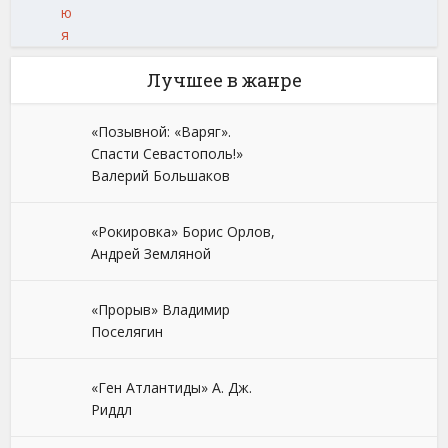
ю
я
Лучшее в жанре
«Позывной: «Варяг».
Спасти Севастополь!»
Валерий Большаков
«Рокировка» Борис Орлов,
Андрей Земляной
«Прорыв» Владимир
Поселягин
«Ген Атлантиды» А. Дж.
Риддл