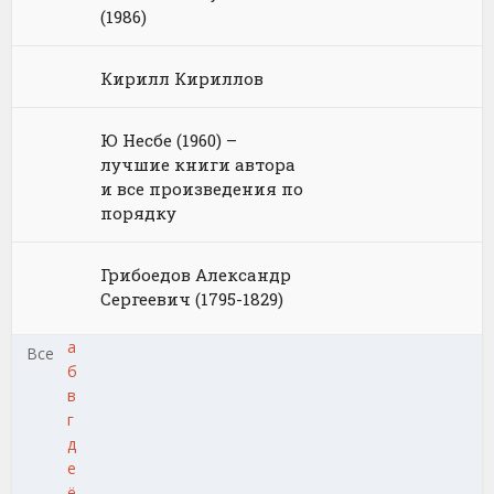
(1986)
Кирилл Кириллов
Ю Несбе (1960) –
лучшие книги автора
и все произведения по
порядку
Грибоедов Александр
Сергеевич (1795-1829)
а
Все
б
в
г
д
е
ё