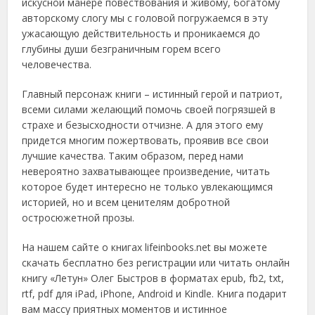
искусной манере повествования и живому, богатому
авторскому слогу мы с головой погружаемся в эту
ужасающую действительность и проникаемся до
глубины души безграничным горем всего
человечества.
Главный персонаж книги – истинный герой и патриот,
всеми силами желающий помочь своей погрязшей в
страхе и безысходности отчизне. А для этого ему
придется многим пожертвовать, проявив все свои
лучшие качества. Таким образом, перед нами
невероятно захватывающее произведение, читать
которое будет интересно не только увлекающимся
историей, но и всем ценителям добротной
остросюжетной прозы.
На нашем сайте о книгах lifeinbooks.net вы можете
скачать бесплатно без регистрации или читать онлайн
книгу «Летун» Олег Быстров в форматах epub, fb2, txt,
rtf, pdf для iPad, iPhone, Android и Kindle. Книга подарит
вам массу приятных моментов и истинное