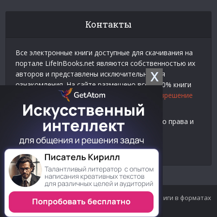
Контакты
Все электронные книги доступные для скачивания на
портале LifeInBooks.net являются собственностью их
X
авторов и представлены исключительно для
ознакомления. На сайте размещено всего 20% книги
взятой у нашего партнера
Официальное разрешение
на использование материалов Litres
.
Контакты для связи по вопросам авторского права и
рекламы:
E-mail:
admin@lifeinbooks.net
© 2012-2024 LifeInBooks.net - Скачать бесплатно книги в форматах
fb2, epub, pdf, txt, rtf.