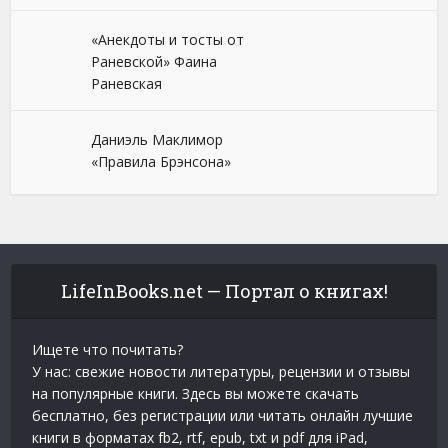
«Анекдоты и тосты от
Раневской» Фаина
Раневская
Даниэль Маклимор
«Правила Брэнсона»
LifeInBooks.net — Портал о книгах!
Ищете что почитать?
У нас: свежие новости литературы, рецензии и отзывы
на популярные книги. Здесь вы можете скачать
бесплатно, без регистрации или читать онлайн лучшие
книги в форматах fb2, rtf, epub, txt и pdf для iPad,