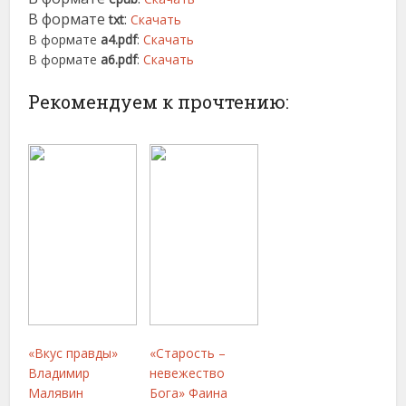
В формате
:
txt
Скачать
В формате
a4.pdf
:
Скачать
В формате
a6.pdf
:
Скачать
Рекомендуем к прочтению:
«Вкус правды»
«Старость –
Владимир
невежество
Малявин
Бога» Фаина