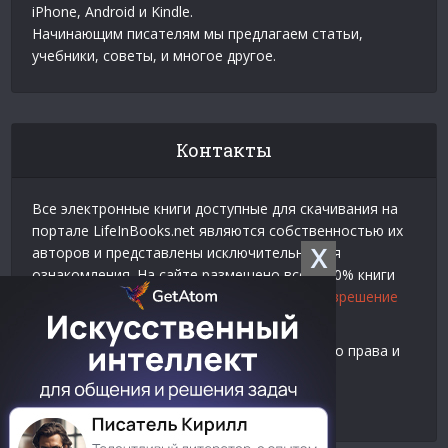
iPhone, Android и Kindle.
Начинающим писателям мы предлагаем статьи,
учебники, советы, и многое другое.
Контакты
Все электронные книги доступные для скачивания на
портале LifeInBooks.net являются собственностью их
X
авторов и представлены исключительно для
ознакомления. На сайте размещено всего 20% книги
взятой у нашего партнера
Официальное разрешение
на использование материалов Litres
.
Контакты для связи по вопросам авторского права и
рекламы:
E-mail:
admin@lifeinbooks.net