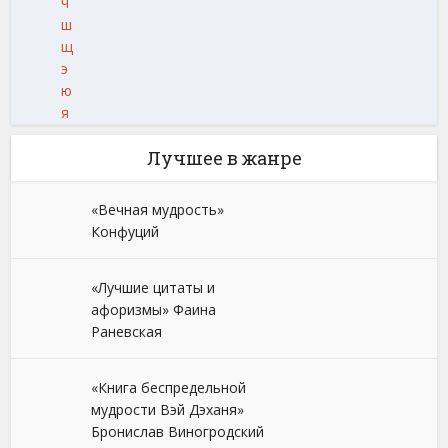
ч
ш
щ
э
ю
я
Лучшее в жанре
«Вечная мудрость»
Конфуций
«Лучшие цитаты и
афоризмы» Фаина
Раневская
«Книга беспредельной
мудрости Вэй Дэханя»
Бронислав Виногродский