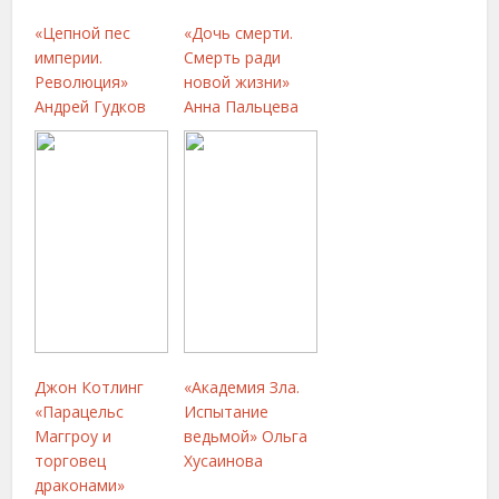
«Цепной пес
«Дочь смерти.
империи.
Смерть ради
Революция»
новой жизни»
Андрей Гудков
Анна Пальцева
Джон Котлинг
«Академия Зла.
«Парацельс
Испытание
Маггроу и
ведьмой» Ольга
торговец
Хусаинова
драконами»