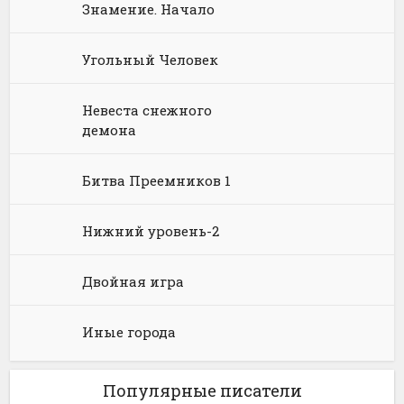
Языкознание
Социальная фантастика
Ужасы и Мистика
Знамение. Начало
Юмористическая фантастика
Фэнтези про драконов
Угольный Человек
Юмористическое фэнтези
Невеста снежного
демона
Битва Преемников 1
Нижний уровень-2
Двойная игра
Иные города
Популярные писатели