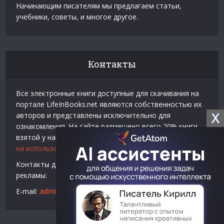
Начинающим писателям мы предлагаем статьи,
учебники, советы, и многое другое.
Контакты
Все электронные книги доступные для скачивания на
портале LifeInBooks.net являются собственностью их
X
авторов и представлены исключительно для
ознакомления. На сайте размещено всего 20% книги
взятой у нашего партнера
Официальное разрешение
на использование материалов Litres
.
Контакты для связи по вопросам авторского права и
рекламы:
E-mail:
admin@lifeinbooks.net