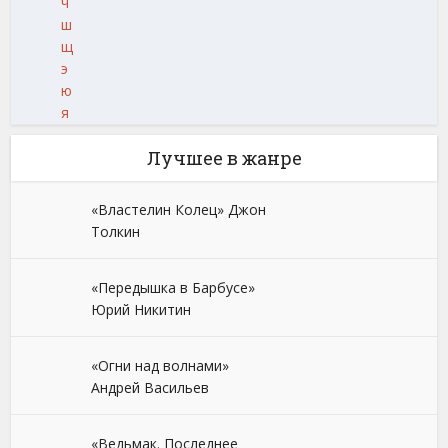
ч
ш
щ
э
ю
я
Лучшее в жанре
«Властелин Колец» Джон
Толкин
«Передышка в Барбусе»
Юрий Никитин
«Огни над волнами»
Андрей Васильев
«Ведьмак. Последнее