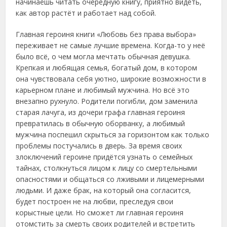
начинаешь читать очередную книгу, приятно видеть,
как автор растёт и работает над собой.
Главная героиня книги «Любовь без права выбора»
переживает не самые лучшие времена. Когда-то у неё
было всё, о чем могла мечтать обычная девушка.
Крепкая и любящая семья, богатый дом, в котором
она чувствовала себя уютно, широкие возможности в
карьерном плане и любимый мужчина. Но всё это
внезапно рухнуло. Родители погибли, дом заменила
старая лачуга, из дочери графа главная героиня
превратилась в обычную оборванку, а любимый
мужчина поспешил скрыться за горизонтом как только
проблемы постучались в дверь. За время своих
злоключений героине придётся узнать о семейных
тайнах, столкнуться лицом к лицу со смертельными
опасностями и общаться со лживыми и лицемерными
людьми. И даже брак, на который она согласится,
будет построен не на любви, преследуя свои
корыстные цели. Но сможет ли главная героиня
отомстить за смерть своих родителей и встретить