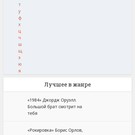
т
у
ф
х
ц
ч
ш
щ
э
ю
я
Лучшее в жанре
«1984» Джордж Оруэлл.
Большой брат смотрит на
тебя
«Рокировка» Борис Орлов,