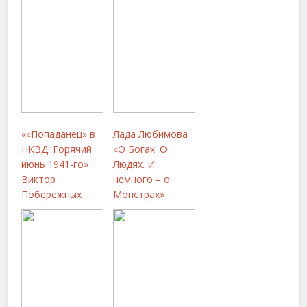
««Попаданец» в
Лада Любимова
НКВД. Горячий
«О Богах. О
июнь 1941-го»
Людях. И
Виктор
немного – о
Побережных
Монстрах»