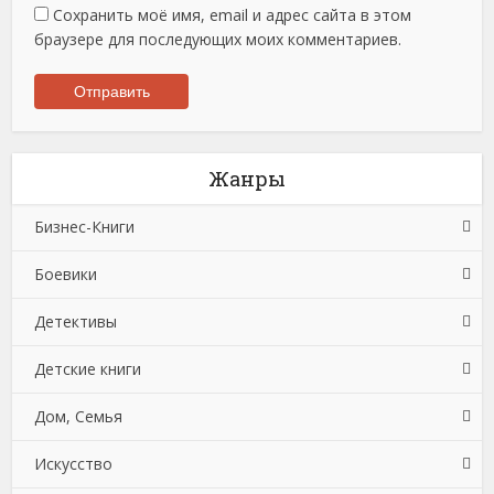
Сохранить моё имя, email и адрес сайта в этом
браузере для последующих моих комментариев.
Жанры
Бизнес-Книги
Боевики
Банковское дело
Детективы
Бухучет, налогообложение, аудит
Боевики: Прочее
Детские книги
Делопроизводство
Криминальные боевики
Зарубежные детективы
Дом, Семья
Зарубежная деловая литература
Триллеры
Иронические детективы
Детская проза
Искусство
Корпоративная культура
Исторические детективы
Детская фантастика
Автомобили и ПДД