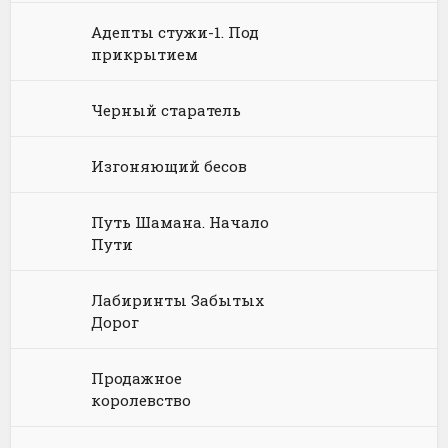
Философия
Космическая фантастика
Книги про волшебников
Юмористические стихи
Адепты стужи-1. Под
прикрытием
Химия
Научная фантастика
Любовное фэнтези
Юриспруденция, право
Попаданцы
Русское фэнтези
Черный старатель
Языкознание
Социальная фантастика
Ужасы и Мистика
Изгоняющий бесов
Юмористическая фантастика
Фэнтези про драконов
Путь Шамана. Начало
Юмористическое фэнтези
Пути
Лабиринты Забытых
Дорог
Продажное
королевство