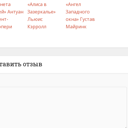
нета
«Алиса в
«Ангел
й» Антуан
Зазеркалье»
Западного
ент-
Льюис
окна» Густав
юпери
Кэрролл
Майринк
тавить отзыв