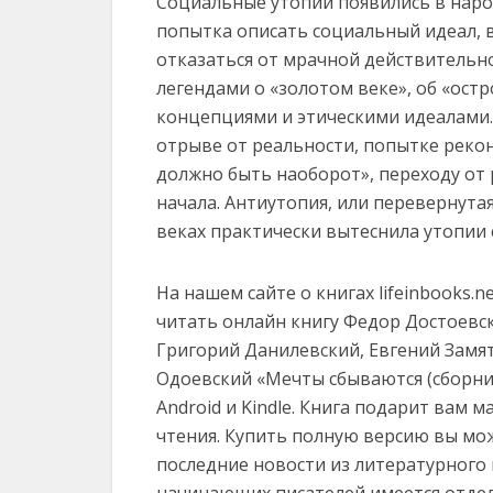
Социальные утопии появились в наро
попытка описать социальный идеал,
отказаться от мрачной действительно
легендами о «золотом веке», об «ос
концепциями и этическими идеалами.
отрыве от реальности, попытке реко
должно быть наоборот», переходу от
начала. Антиутопия, или перевернутая 
веках практически вытеснила утопии 
На нашем сайте о книгах lifeinbooks.
читать онлайн книгу Федор Достоевс
Григорий Данилевский, Евгений Замя
Одоевский «Мечты сбываются (сборник)» 
Android и Kindle. Книга подарит вам 
чтения. Купить полную версию вы мож
последние новости из литературного
начинающих писателей имеется отдел