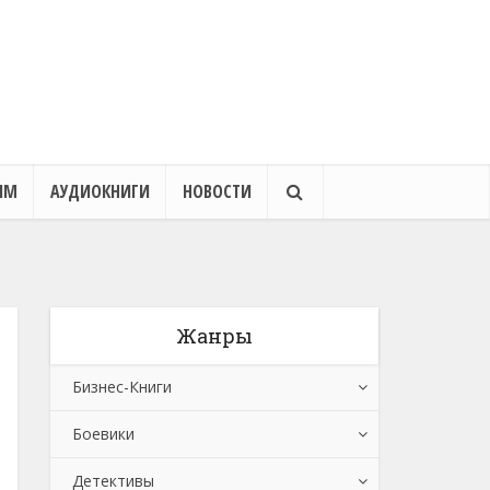
ЯМ
АУДИОКНИГИ
НОВОСТИ
Жанры
Бизнес-Книги
Боевики
Банковское дело
Детективы
Бухучет, налогообложение, аудит
Боевики: Прочее