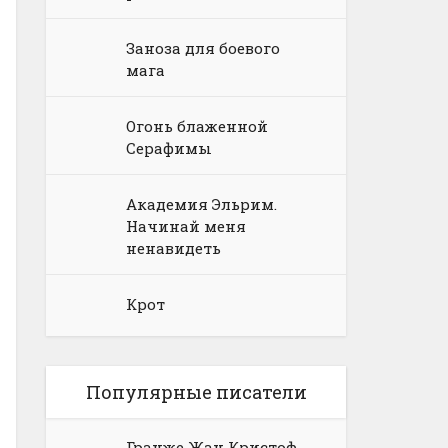
Заноза для боевого
мага
Огонь блаженной
Серафимы
Академия Эльрим.
Начинай меня
ненавидеть
Крот
Популярные писатели
Гранже Жан Кристоф