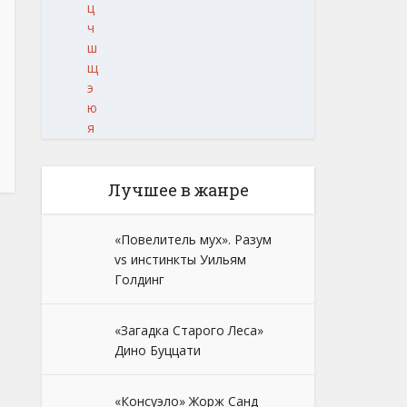
ц
ч
ш
щ
э
ю
я
Лучшее в жанре
«Повелитель мух». Разум
vs инстинкты Уильям
Голдинг
«Загадка Старого Леса»
Дино Буццати
«Консуэло» Жорж Санд