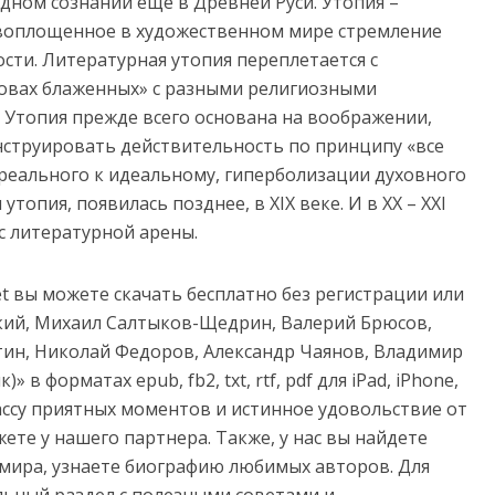
дном сознании еще в Древней Руси. Утопия –
 воплощенное в художественном мире стремление
сти. Литературная утопия переплетается с
тровах блаженных» с разными религиозными
 Утопия прежде всего основана на воображении,
нструировать действительность по принципу «все
 реального к идеальному, гиперболизации духовного
утопия, появилась позднее, в ХIХ веке. И в ХХ – ХХI
с литературной арены.
net вы можете скачать бесплатно без регистрации или
кий, Михаил Салтыков-Щедрин, Валерий Брюсов,
тин, Николай Федоров, Александр Чаянов, Владимир
в форматах epub, fb2, txt, rtf, pdf для iPad, iPhone,
массу приятных моментов и истинное удовольствие от
ете у нашего партнера. Также, у нас вы найдете
 мира, узнаете биографию любимых авторов. Для
ьный раздел с полезными советами и