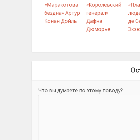
«Маракотова
«Королевский
«Пла
бездна» Артур
генерал»
люде
Конан Дойль
Дафна
де С
Дюморье
Экз
Ос
Что вы думаете по этому поводу?