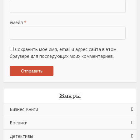
емейл
*
Сохранить моё имя, email и адрес сайта в этом
браузере для последующих моих комментариев.
Жанры
Бизнес-Книги
Боевики
Банковское дело
Детективы
Бухучет, налогообложение, аудит
Боевики: Прочее