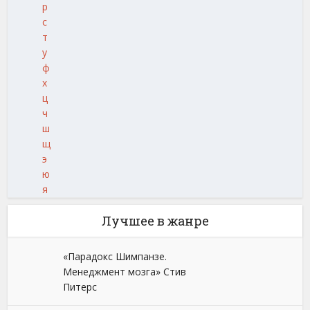
р
с
т
у
ф
х
ц
ч
ш
щ
э
ю
я
Лучшее в жанре
«Парадокс Шимпанзе.
Менеджмент мозга» Стив
Питерс