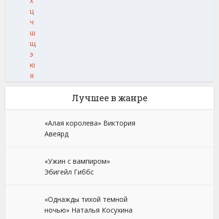
х
ц
ч
ш
щ
э
ю
я
Лучшее в жанре
«Алая королева» Виктория
Авеярд
«Ужин с вампиром»
Эбигейл Гиббс
«Однажды тихой темной
ночью» Наталья Косухина