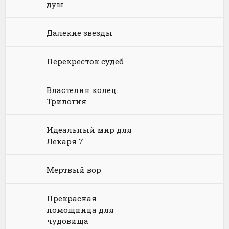
Языкознание
Социальная фантастика
Ужасы и Мистика
душ
Юмористическая фантастика
Фэнтези про драконов
Далекие звезды
Юмористическое фэнтези
Перекресток судеб
Властелин колец.
Трилогия
Идеальный мир для
Лекаря 7
Мертвый вор
Прекрасная
помощница для
чудовища