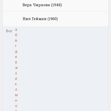
Вера Чиркова (1948)
Нил Гейман (1960)
а
Все
б
в
г
д
е
ё
ж
з
и
к
л
м
н
о