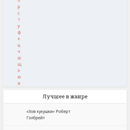
п
р
с
т
у
ф
х
ц
ч
ш
щ
э
ю
я
Лучшее в жанре
«Зов кукушки» Роберт
Гэлбрейт