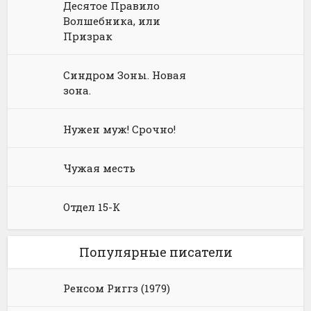
Юмористическое фэнтези
Десятое Правило
Волшебника, или
Призрак
Синдром Зоны. Новая
зона.
Нужен муж! Срочно!
Чужая месть
Отдел 15-К
Популярные писатели
Ренсом Риггз (1979)