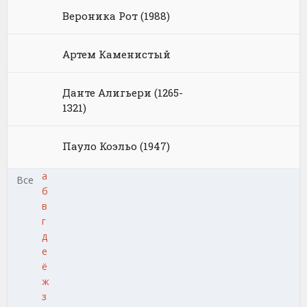
Вероника Рот (1988)
Артем Каменистый
Данте Алигьери (1265-
1321)
Пауло Коэльо (1947)
а
Все
б
в
г
д
е
ё
ж
з