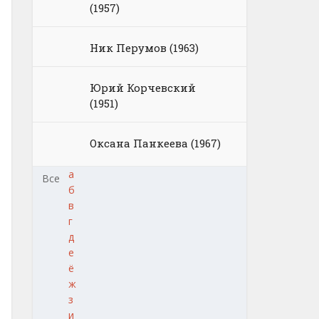
(1957)
Ник Перумов (1963)
Юрий Корчевский
(1951)
Оксана Панкеева (1967)
а
Все
б
в
г
д
е
ё
ж
з
и