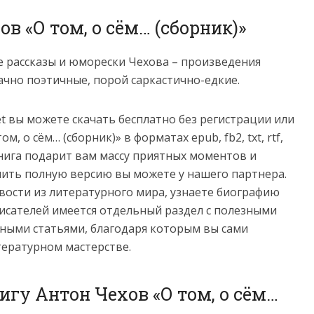
ов «О том, о сём… (сборник)»
е рассказы и юморески Чехова – произведения
ачно поэтичные, порой саркастично-едкие.
net вы можете скачать бесплатно без регистрации или
, о сём… (сборник)» в форматах epub, fb2, txt, rtf,
e. Книга подарит вам массу приятных моментов и
пить полную версию вы можете у нашего партнера.
овости из литературного мира, узнаете биографию
сателей имеется отдельный раздел с полезными
ными статьями, благодаря которым вы сами
тературном мастерстве.
игу Антон Чехов «О том, о сём…