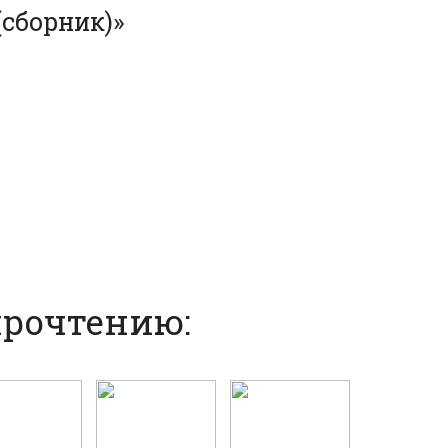
(сборник)»
прочтению: