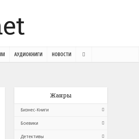
ЯМ
АУДИОКНИГИ
НОВОСТИ
Жанры
Бизнес-Книги
Боевики
Банковское дело
Детективы
Бухучет, налогообложение, аудит
Боевики: Прочее