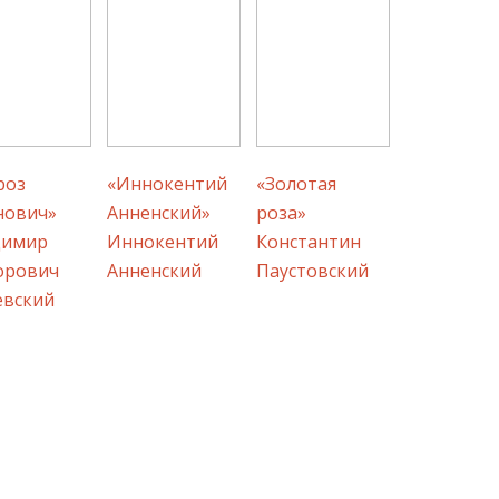
роз
«Иннокентий
«Золотая
нович»
Анненский»
роза»
димир
Иннокентий
Константин
орович
Анненский
Паустовский
евский