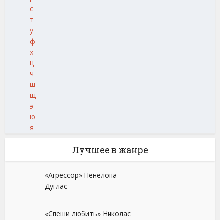
с
т
у
ф
х
ц
ч
ш
щ
э
ю
я
Лучшее в жанре
«Агрессор» Пенелопа
Дуглас
«Спеши любить» Николас