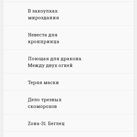
Философия
Космическая фантастика
Книги про волшебников
Юмористические стихи
В закоулках
мироздания
Химия
Научная фантастика
Любовное фэнтези
Юриспруденция, право
Попаданцы
Русское фэнтези
Невеста для
кронпринца
Языкознание
Социальная фантастика
Ужасы и Мистика
Поющая для дракона.
Юмористическая фантастика
Фэнтези про драконов
Между двух огней
Юмористическое фэнтези
Теряя маски
Дело трезвых
скоморохов
Zона-31. Беглец