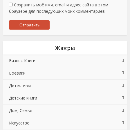
Сохранить моё имя, email и адрес сайта в этом
браузере для последующих моих комментариев.
Жанры
Бизнес-Книги
Боевики
Банковское дело
Детективы
Бухучет, налогообложение, аудит
Боевики: Прочее
Детские книги
Делопроизводство
Криминальные боевики
Зарубежные детективы
Дом, Семья
Зарубежная деловая литература
Триллеры
Иронические детективы
Детская проза
Искусство
Корпоративная культура
Исторические детективы
Детская фантастика
Автомобили и ПДД