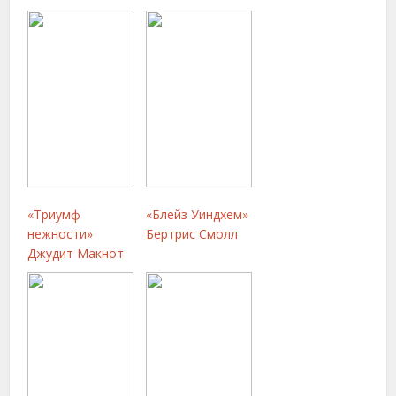
«Триумф
«Блейз Уиндхем»
нежности»
Бертрис Смолл
Джудит Макнот