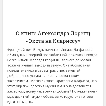
О книге Александра Лоренц
«Охота на Клариссу»
Франция, X век. Вождь викингов Ингмар Дагфинсон,
обманутый неверной возлюбленной, поклялся никогда
не жениться. Молодая графиня Кларисса де Мелан
тоже не желает выходить замуж. Она абсолютная
повелительница в своем графстве, зачем ей
добровольно уступать власть норманнским
захватчикам? Могла ли знать красавица Кларисса, что
этот мир принадлежит мужчинам и она достанется
жестокому воину как военная добыча? Но нежеланный
муж дарит ей такую любовь, за которую она готова
идти на смерть.