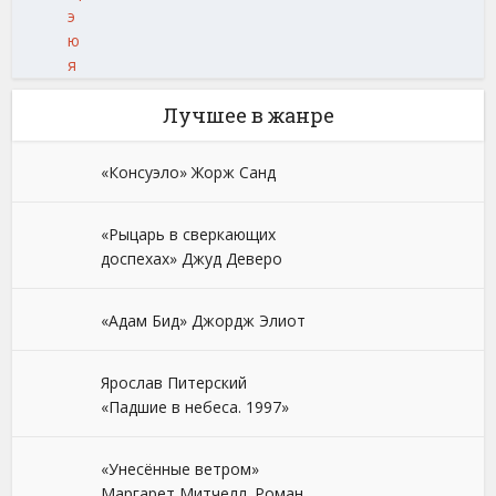
э
ю
я
Лучшее в жанре
«Консуэло» Жорж Санд
«Рыцарь в сверкающих
доспехах» Джуд Деверо
«Адам Бид» Джордж Элиот
Ярослав Питерский
«Падшие в небеса. 1997»
«Унесённые ветром»
Маргарет Митчелл. Роман