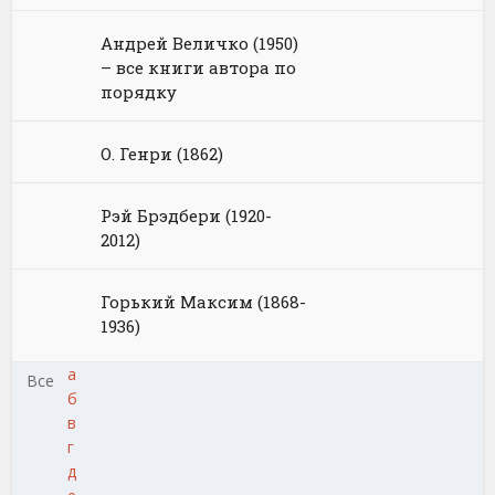
Андрей Величко (1950)
– все книги автора по
порядку
О. Генри (1862)
Рэй Брэдбери (1920-
2012)
Горький Максим (1868-
1936)
а
Все
б
в
г
д