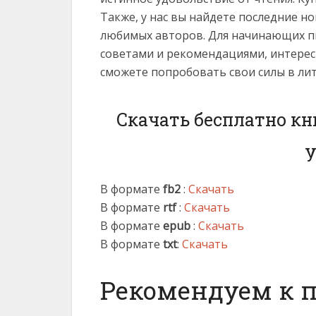
Также, у нас вы найдете последние н
любимых авторов. Для начинающих пи
советами и рекомендациями, интерес
сможете попробовать свои силы в ли
Скачать бесплатно кн
У
В формате
fb2
:
Скачать
В формате
rtf
:
Скачать
В формате
epub
:
Скачать
В формате
txt
:
Скачать
Рекомендуем к 