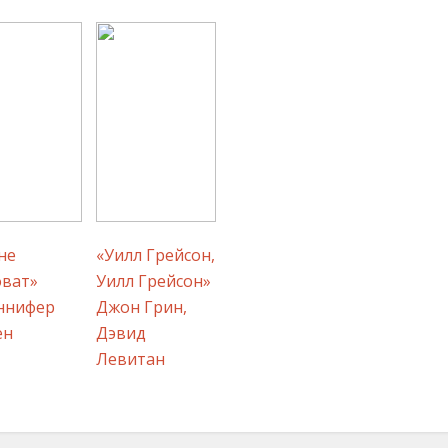
не
«Уилл Грейсон,
ват»
Уилл Грейсон»
ннифер
Джон Грин,
ен
Дэвид
Левитан