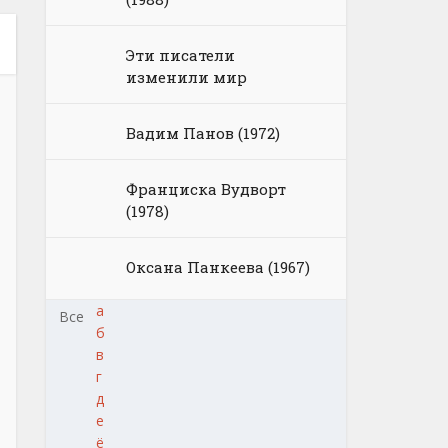
Эти писатели
изменили мир
Вадим Панов (1972)
Франциска Вудворт
(1978)
Оксана Панкеева (1967)
а
Все
б
в
г
д
е
ё