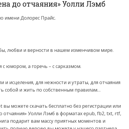
ена до отчаяния» Уолли Лэмб
 имени Долорес Прайс.
бы, любви и верности в нашем изменчивом мире.
 с юмором, а горечь – с сарказмом.
ли и исцеления, для нежности и утраты, для отчаяния
ть собой и жить по собственным правилам…
net вы можете скачать бесплатно без регистрации или
отчаяния» Уолли Лэмб в форматах epub, fb2, txt, rtf,
e. Книга подарит вам массу приятных моментов и
пить полную версию вы можете у нашего партнера.