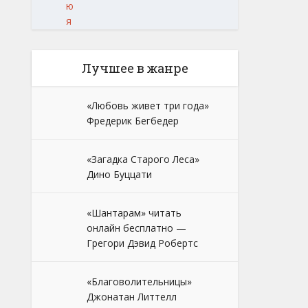
ю
я
Лучшее в жанре
«Любовь живет три года»
Фредерик Бегбедер
«Загадка Старого Леса»
Дино Буццати
«Шантарам» читать
онлайн бесплатно —
Грегори Дэвид Робертс
«Благоволительницы»
Джонатан Литтелл