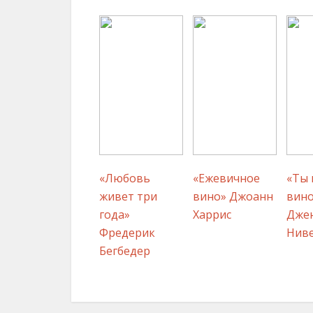
«Любовь
«Ежевичное
«Ты 
живет три
вино» Джоанн
вино
года»
Харрис
Дже
Фредерик
Нив
Бегбедер