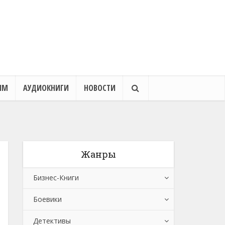
ЯМ
АУДИОКНИГИ
НОВОСТИ
Жанры
Бизнес-Книги
Боевики
Банковское дело
Детективы
Бухучет, налогообложение, аудит
Боевики: Прочее