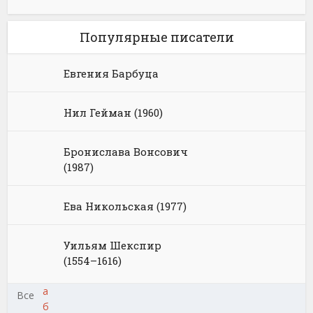
Популярные писатели
Евгения Барбуца
Нил Гейман (1960)
Бронислава Вонсович
(1987)
Ева Никольская (1977)
Уильям Шекспир
(1554–1616)
а
Все
б