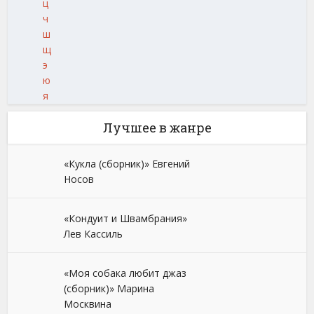
ц
ч
ш
щ
э
ю
я
Лучшее в жанре
«Кукла (сборник)» Евгений
Носов
«Кондуит и Швамбрания»
Лев Кассиль
«Моя собака любит джаз
(сборник)» Марина
Москвина