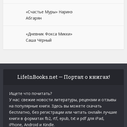
«Счастье Муры» Наринэ
Абгарян
«Дневник Фокса Микки»
Саша Чёрный
LifeInBooks.net — Портал о книгах!
Ищете что почитать?
У нас: свежие новости литературы, рецензии и отзывы
на популярные книги. Здесь вы можете скачать
бесплатно, без регистрации или читать онлайн лучшие
книги в форматах fb2, rtf, epub, txt и pdf для iPad,
iPhone, Android и Kindle.