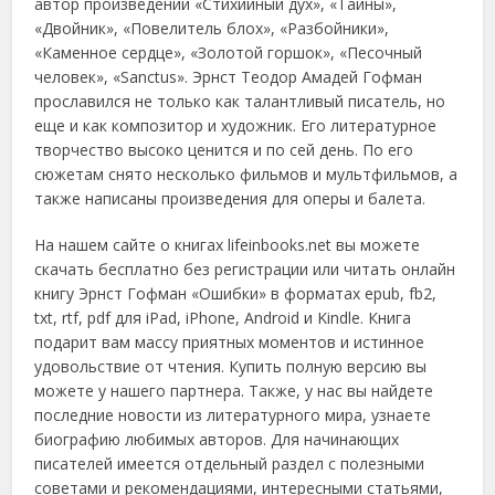
автор произведений «Стихийный дух», «Тайны»,
«Двойник», «Повелитель блох», «Разбойники»,
«Каменное сердце», «Золотой горшок», «Песочный
человек», «Sanctus». Эрнст Теодор Амадей Гофман
прославился не только как талантливый писатель, но
еще и как композитор и художник. Его литературное
творчество высоко ценится и по сей день. По его
сюжетам снято несколько фильмов и мультфильмов, а
также написаны произведения для оперы и балета.
На нашем сайте о книгах lifeinbooks.net вы можете
скачать бесплатно без регистрации или читать онлайн
книгу Эрнст Гофман «Ошибки» в форматах epub, fb2,
txt, rtf, pdf для iPad, iPhone, Android и Kindle. Книга
подарит вам массу приятных моментов и истинное
удовольствие от чтения. Купить полную версию вы
можете у нашего партнера. Также, у нас вы найдете
последние новости из литературного мира, узнаете
биографию любимых авторов. Для начинающих
писателей имеется отдельный раздел с полезными
советами и рекомендациями, интересными статьями,