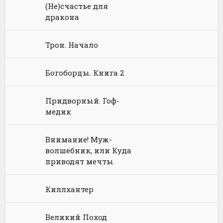
(Не)счастье для
Юриспруденция, право
Попаданцы
Русское фэнтези
дракона
Языкознание
Социальная фантастика
Ужасы и Мистика
Трон. Начало
Юмористическая фантастика
Фэнтези про драконов
Богоборцы. Книга 2
Юмористическое фэнтези
Придворный. Гоф-
медик
Внимание! Муж-
волшебник, или Куда
приводят мечты
Киллхантер
Великий Поход