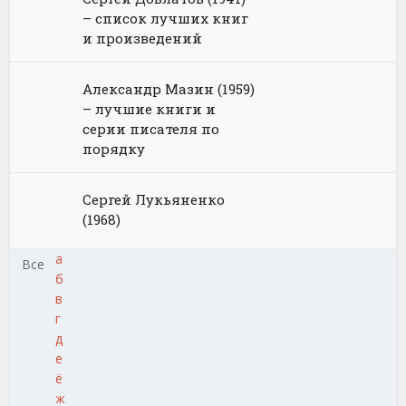
– список лучших книг
и произведений
Александр Мазин (1959)
– лучшие книги и
серии писателя по
порядку
Сергей Лукьяненко
(1968)
а
Все
б
в
г
д
е
ё
ж