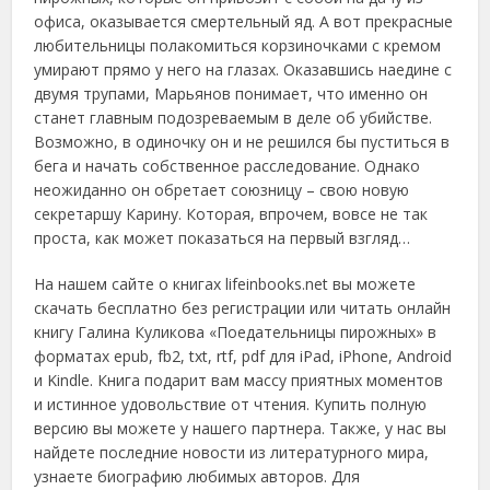
офиса, оказывается смертельный яд. А вот прекрасные
любительницы полакомиться корзиночками с кремом
умирают прямо у него на глазах. Оказавшись наедине с
двумя трупами, Марьянов понимает, что именно он
станет главным подозреваемым в деле об убийстве.
Возможно, в одиночку он и не решился бы пуститься в
бега и начать собственное расследование. Однако
неожиданно он обретает союзницу – свою новую
секретаршу Карину. Которая, впрочем, вовсе не так
проста, как может показаться на первый взгляд…
На нашем сайте о книгах lifeinbooks.net вы можете
скачать бесплатно без регистрации или читать онлайн
книгу Галина Куликова «Поедательницы пирожных» в
форматах epub, fb2, txt, rtf, pdf для iPad, iPhone, Android
и Kindle. Книга подарит вам массу приятных моментов
и истинное удовольствие от чтения. Купить полную
версию вы можете у нашего партнера. Также, у нас вы
найдете последние новости из литературного мира,
узнаете биографию любимых авторов. Для