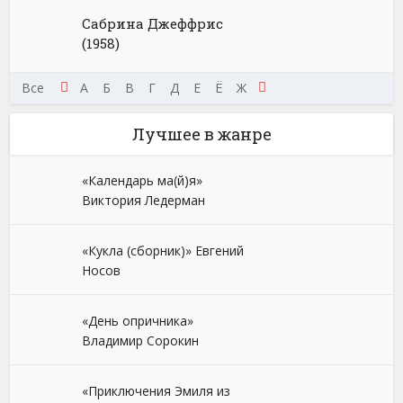
Сабрина Джеффрис
(1958)
Щ
Э
Все
Ю
Я
А
Б
В
Г
Д
Е
Ё
Ж
З
И
К
Л
М
Н
Лучшее в жанре
«Календарь ма(й)я»
Виктория Ледерман
«Кукла (сборник)» Евгений
Носов
«День опричника»
Владимир Сорокин
«Приключения Эмиля из