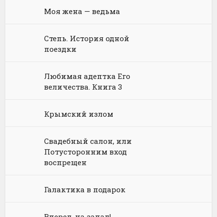
Моя жена — ведьма
Физика
Энциклопедии
Киберпанк
Книги про вампиров
Юмористическая проза
Философия
Космическая фантастика
Книги про волшебников
Юмористические стихи
Степь. История одной
поездки
Химия
Научная фантастика
Любовное фэнтези
Юриспруденция, право
Попаданцы
Русское фэнтези
Любимая адептка Его
величества. Книга 3
Языкознание
Социальная фантастика
Ужасы и Мистика
Крымский излом
Юмористическая фантастика
Фэнтези про драконов
Юмористическое фэнтези
Свадебный салон, или
Потусторонним вход
воспрещен
Галактика в подарок
Вперед, на запад!