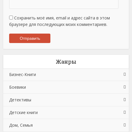
Сохранить моё имя, email и адрес сайта в этом
браузере для последующих моих комментариев.
Жанры
Бизнес-Книги
Боевики
Банковское дело
Детективы
Бухучет, налогообложение, аудит
Боевики: Прочее
Детские книги
Делопроизводство
Криминальные боевики
Зарубежные детективы
Дом, Семья
Зарубежная деловая литература
Триллеры
Иронические детективы
Детская проза