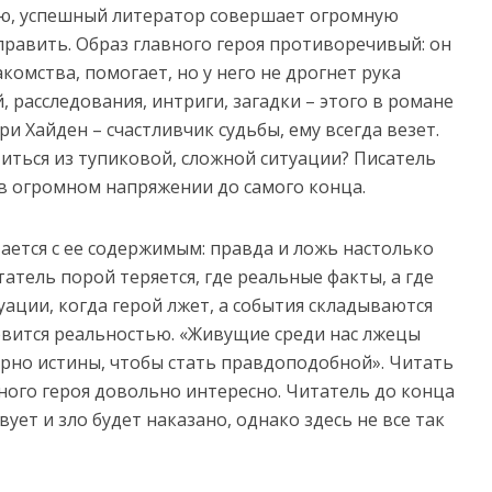
ью, успешный литератор совершает огромную
справить. Образ главного героя противоречивый: он
комства, помогает, но у него не дрогнет рука
 расследования, интриги, загадки – этого в романе
ри Хайден – счастливчик судьбы, ему всегда везет.
иться из тупиковой, сложной ситуации? Писатель
 в огромном напряжении до самого конца.
ается с ее содержимым: правда и ложь настолько
татель порой теряется, где реальные факты, а где
ации, когда герой лжет, а события складываются
новится реальностью. «Живущие среди нас лжецы
ерно истины, чтобы стать правдоподобной». Читать
ного героя довольно интересно. Читатель до конца
ует и зло будет наказано, однако здесь не все так