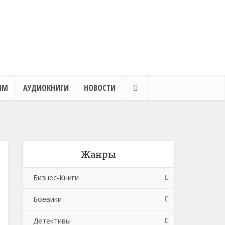
ЯМ
АУДИОКНИГИ
НОВОСТИ
Жанры
Бизнес-Книги
Боевики
Банковское дело
Детективы
Бухучет, налогообложение, аудит
Боевики: Прочее