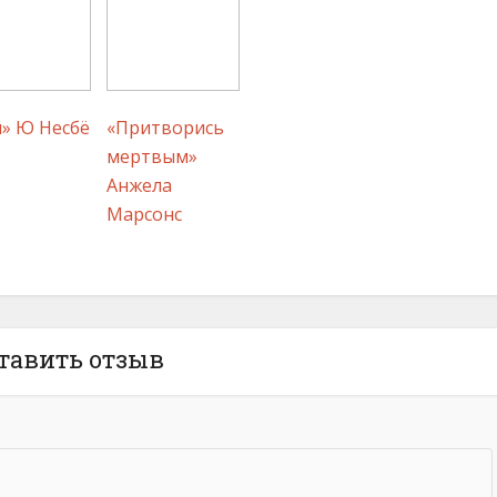
» Ю Несбё
«Притворись
мертвым»
Анжела
Марсонс
тавить отзыв