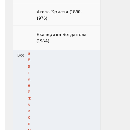
Агата Кристи (1890-
1976)
Екатерина Богданова
(1984)
а
Все
б
в
г
д
е
ё
ж
з
и
к
л
м