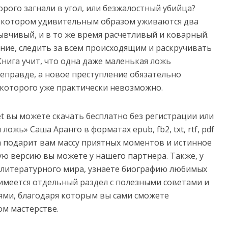
орого загнали в угол, или безжалостный убийца?
в котором удивительным образом уживаются два
ывчивый, и в то же время расчетливый и коварный.
ние, следить за всем происходящим и раскручивать
Книга учит, что одна даже маленькая ложь
еправде, а новое преступление обязательно
 которого уже практически невозможно.
net вы можете скачать бесплатно без регистрации или
ложь» Саша Аранго в форматах epub, fb2, txt, rtf, pdf
нига подарит вам массу приятных моментов и истинное
ую версию вы можете у нашего партнера. Также, у
з литературного мира, узнаете биографию любимых
имеется отдельный раздел с полезными советами и
ми, благодаря которым вы сами сможете
ом мастерстве.