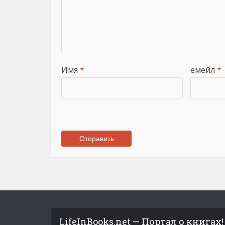
Имя
*
емейл
*
LifeInBooks.net — Портал о книгах!