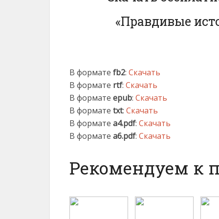
«Правдивые исто
В формате
fb2
:
Скачать
В формате
rtf
:
Скачать
В формате
epub
:
Скачать
В формате
txt
:
Скачать
В формате
a4.pdf
:
Скачать
В формате
a6.pdf
:
Скачать
Рекомендуем к 