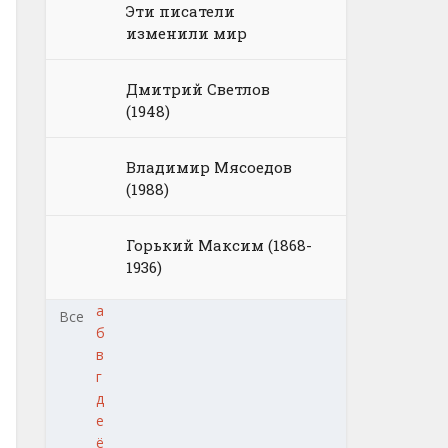
Эти писатели
изменили мир
Дмитрий Светлов
(1948)
Владимир Мясоедов
(1988)
Горький Максим (1868-
1936)
а
Все
б
в
г
д
е
ё