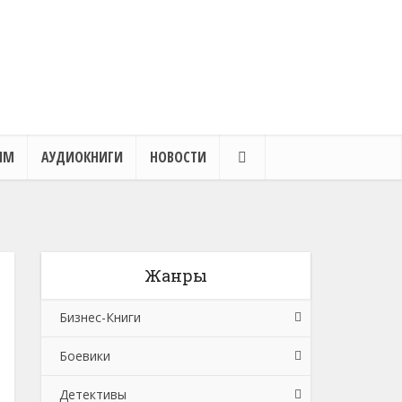
ЯМ
АУДИОКНИГИ
НОВОСТИ
Жанры
Бизнес-Книги
Боевики
Банковское дело
Детективы
Бухучет, налогообложение, аудит
Боевики: Прочее