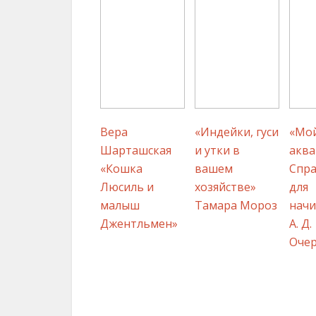
Вера
«Индейки, гуси
«Мо
Шарташская
и утки в
аква
«Кошка
вашем
Спр
Люсиль и
хозяйстве»
для
малыш
Тамара Мороз
нач
Джентльмен»
А. Д.
Оче