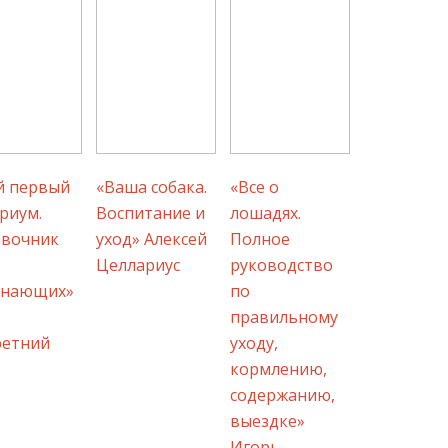
й первый
«Ваша собака.
«Все о
риум.
Воспитание и
лошадях.
авочник
уход» Алексей
Полное
Целлариус
руководство
инающих»
по
правильному
ретний
уходу,
кормлению,
содержанию,
выездке»
Игорь