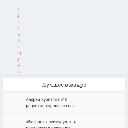
с
т
у
ф
х
ц
ч
ш
щ
э
ю
я
Лучшее в жанре
Андрей Курпатов «10
рецептов хорошего сна»
«Возраст: преимущества,
парадоксы и решения»