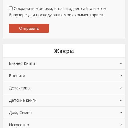
Сохранить моё имя, email и адрес сайта в этом
браузере для последующих моих комментариев.
Жанры
Бизнес-Книги
Боевики
Банковское дело
Детективы
Бухучет, налогообложение, аудит
Боевики: Прочее
Детские книги
Делопроизводство
Криминальные боевики
Зарубежные детективы
Дом, Семья
Зарубежная деловая литература
Триллеры
Иронические детективы
Детская проза
Искусство
Корпоративная культура
Исторические детективы
Детская фантастика
Автомобили и ПДД