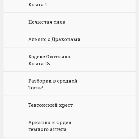
Книга 1
Философия
Космическая фантастика
Книги про волшебников
Юмористические стихи
Нечистая сила
Химия
Научная фантастика
Любовное фэнтези
Юриспруденция, право
Попаданцы
Русское фэнтези
Альянс с Драконами
Языкознание
Социальная фантастика
Ужасы и Мистика
Кодекс Охотника.
Книга 18
Юмористическая фантастика
Фэнтези про драконов
Юмористическое фэнтези
Разборки в средней
Тосэн!
Тевтонский крест
Арианна и Орден
темного ангела