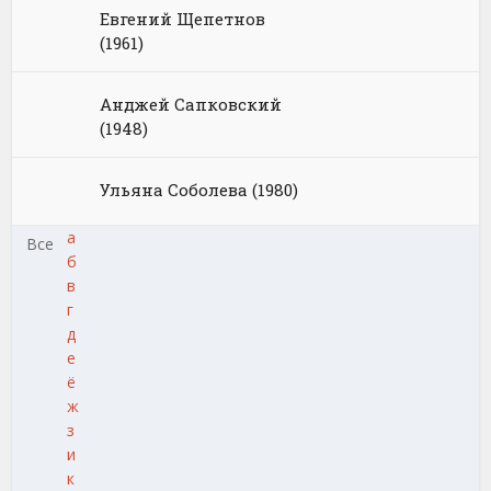
Евгений Щепетнов
(1961)
Анджей Сапковский
(1948)
Ульяна Соболева (1980)
а
Все
б
в
г
д
е
ё
ж
з
и
к