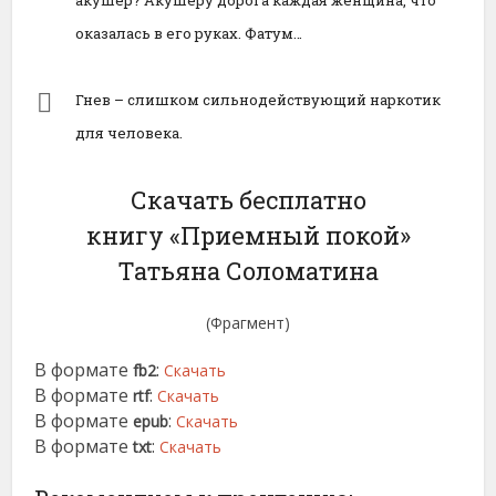
акушер? Акушеру дорога каждая женщина, что
оказалась в его руках. Фатум…
Гнев – слишком сильнодействующий наркотик
для человека.
Скачать бесплатно
книгу «Приемный покой»
Татьяна Соломатина
(Фрагмент)
В формате
:
fb2
Скачать
В формате
:
rtf
Скачать
В формате
:
epub
Скачать
В формате
:
txt
Скачать