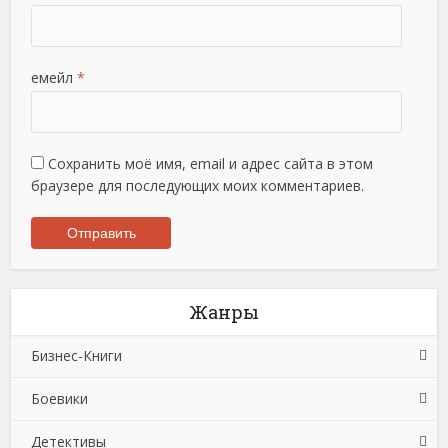
емейл
*
Сохранить моё имя, email и адрес сайта в этом
браузере для последующих моих комментариев.
Жанры
Бизнес-Книги
Боевики
Банковское дело
Детективы
Бухучет, налогообложение, аудит
Боевики: Прочее