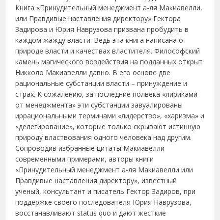
Книга «Принудительный менеджмент а-ля Макиавелли,
или Правдивые наставления директору» Гектора
Задирова и Юрия Наврузова призвана пробудить в
каждом жажду власти. Ведь эта книга написана о
природе власти и качествах властителя. Философский
камень магического воздействия на подданных открыт
Никколо Макиавелли давно. В его основе две
рациональные субстанции власти – принуждение и
страх. К сожалению, за последние полвека «лириками
от менеджмента» эти субстанции завуалированы
иррациональными терминами «лидерство», «харизма» и
«делегирование», которые только скрывают истинную
природу властвования одного человека над другим.
Сопроводив избранные цитаты Макиавелли
современными примерами, авторы книги
«Принудительный менеджмент а-ля Макиавелли или
Правдивые наставления директору», известный
ученый, консультант и писатель Гектор Задиров, при
поддержке своего последователя Юрия Наврузова,
восстанавливают status quo и дают жесткие