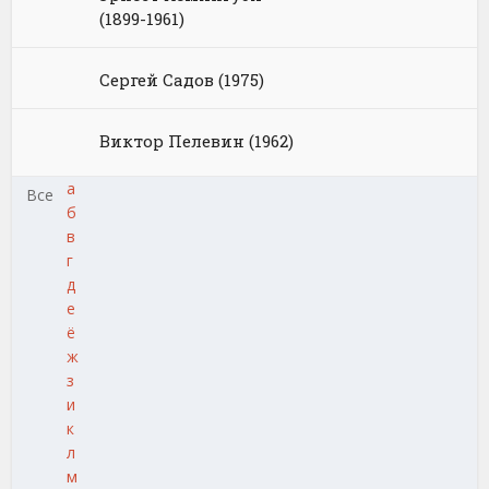
(1899-1961)
Сергей Садов (1975)
Виктор Пелевин (1962)
а
Все
б
в
г
д
е
ё
ж
з
и
к
л
м