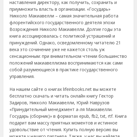
наставления директору, как получить, сохранить и
приумножить власть в организации. «Государь»
Никколо Макиавелли – самая значительная работа
флорентийского государственного деятеля эпохи
Возрождения Никколо Макиавелли. Долгие годы эта
книга ассоциировалась с политикой устрашений и
принуждений. Однако, осведомленному читателю 21
века это сочинение уже не кажется столь уж
сенсационным: при внимательном чтении большинство
положений макиавеллизма воспринимаются как сами
собой разумеющиеся в практике государственного
управления.
На нашем сайте о книгах lifeinbooks.net вы можете
бесплатно скачать и читать онлайн книгу Гектор
Задиров, Никколо Макиавелли, Юрий Наврузов
«Принудительный менеджмент а-ля Макиавелли.
Государь (сборник)» в форматах epub, fb2, txt, rtf. Книга
подарит вам массу приятных моментов и истинное
удовольствие от чтения. Купить полную версию вы
можете у нашего партнера. Также, у нас вы найдете