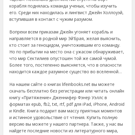
корабля поднялась команда ученых, чтобы изучить
его. Среди них находилась и лингвист Джейн Холлоуэй,
вступившая в контакт с чужим разумом.
Вопреки всем приказам Джейн угоняет корабль и
направляется в родной мир Эй’Брая, желая выяснить,
кто стоит за геноцидом, уничтожившим его команду.
Но по прибытии на место она с ужасом обнаруживает,
что мир Сектилиев опустошен той же самой чумой.
Более того, постепенно выясняется, что в опасности
находится каждое разумное существо во вселенной…
На нашем сайте о книгах lifeinbooks.net вы можете
скачать бесплатно без регистрации или читать онлайн
книгу «Притяжение» Дженнифер Фэнер Уэллс в
форматах epub, fb2, txt, rtf, pdf для iPad, iPhone, Android
и Kindle. Книга подарит вам массу приятных моментов
и истинное удовольствие от чтения. Купить полную
версию вы можете у нашего партнера. Также, у нас вы
найдете последние новости из литературного мира,