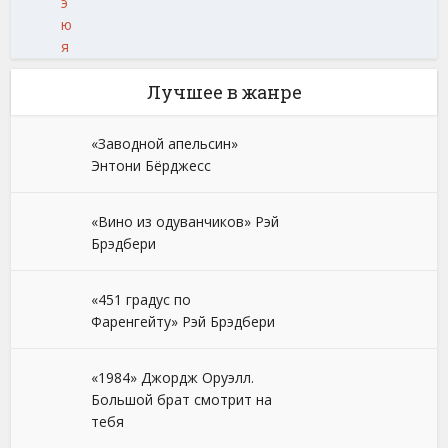
э
ю
я
Лучшее в жанре
«Заводной апельсин»
Энтони Бёрджесс
«Вино из одуванчиков» Рэй
Брэдбери
«451 градус по
Фаренгейту» Рэй Брэдбери
«1984» Джордж Оруэлл.
Большой брат смотрит на
тебя