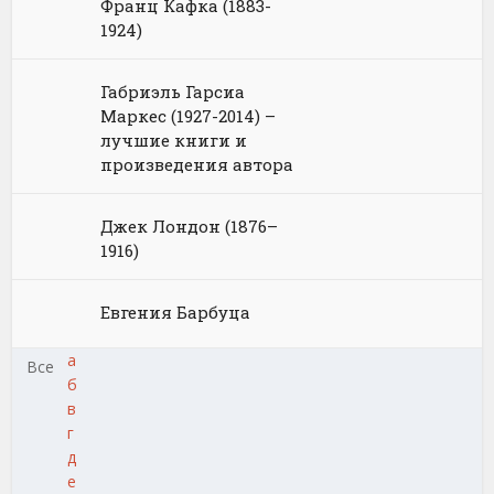
Франц Кафка (1883-
1924)
Габриэль Гарсиа
Маркес (1927-2014) –
лучшие книги и
произведения автора
Джек Лондон (1876–
1916)
Евгения Барбуца
а
Все
б
в
г
д
е