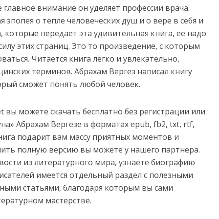
е главное внимание он уделяет профессии врача.
я эпопея о тепле человеческих душ и о вере в себя и
а, которые передает эта удивительная книга, ее надо
силу этих страниц. Это то произведение, с которым
ваться. Читается книга легко и увлекательно,
ицинских терминов. Абрахам Вергез написал книгу
орый сможет понять любой человек.
net вы можете скачать бесплатно без регистрации или
а» Абрахам Вергезе в форматах epub, fb2, txt, rtf,
e. Книга подарит вам массу приятных моментов и
пить полную версию вы можете у нашего партнера.
овости из литературного мира, узнаете биографию
сателей имеется отдельный раздел с полезными
ными статьями, благодаря которым вы сами
тературном мастерстве.