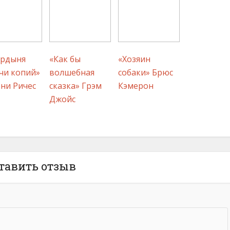
ердыня
«Как бы
«Хозяин
чи копий»
волшебная
собаки» Брюс
ни Ричес
сказка» Грэм
Кэмерон
Джойс
тавить отзыв