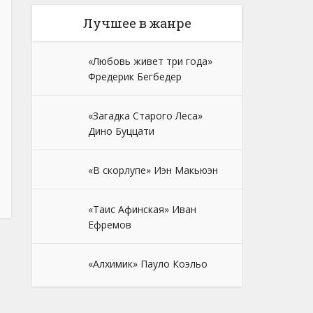
Лучшее в жанре
«Любовь живет три года»
Фредерик Бегбедер
«Загадка Старого Леса»
Дино Буццати
«В скорлупе» Иэн Макьюэн
«Таис Афинская» Иван
Ефремов
«Алхимик» Пауло Коэльо