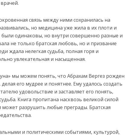
 врачей.
сокровенная связь между ними сохранилась на
развивались, но медицина уже жила в их плоти и
е были одинаковы, но внутри совершенно разные и
ала не только братская любовь, но и призвание
ди ждала нелегкая судьба, полная горя и
ольно увлекательная и насыщенная.
оуна» мы можем понять, что Абрахам Вергез рожден
делая его мудрее и понятнее. Ему удалось создать
тателю удовольствие и заставляет его понять,
удьба. Книга пропитана насквозь великой силой
и может разрушить любые преграды. Братская
едательства.
альными и политическими событиями, культурой,