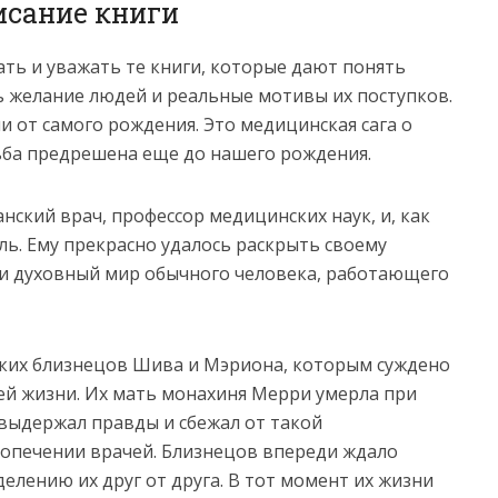
исание книги
ть и уважать те книги, которые дают понять
ь желание людей и реальные мотивы их поступков.
и от самого рождения. Это медицинская сага о
дьба предрешена еще до нашего рождения.
нский врач, профессор медицинских наук, и, как
ль. Ему прекрасно удалось раскрыть своему
и духовный мир обычного человека, работающего
ских близнецов Шива и Мэриона, которым суждено
ей жизни. Их мать монахиня Мерри умерла при
е выдержал правды и сбежал от такой
попечении врачей. Близнецов впереди ждало
елению их друг от друга. В тот момент их жизни