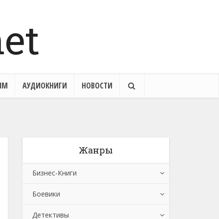
ЯМ
АУДИОКНИГИ
НОВОСТИ
Жанры
Бизнес-Книги
Боевики
Банковское дело
Детективы
Бухучет, налогообложение, аудит
Боевики: Прочее