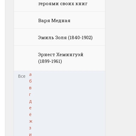
героями своих книг
Варя Медная
Эмиль Золя (1840-1902)
Эрнест Хемингуэй
(1899-1961)
а
Все
б
в
г
д
е
ё
ж
з
и