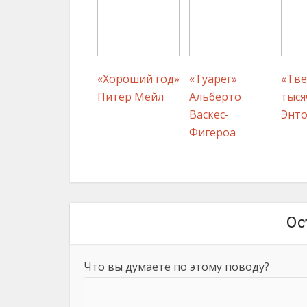
«Хороший год»
«Туарег»
«Тв
Питер Мейл
Альберто
тыся
Васкес-
Энто
Фигероа
Ос
Что вы думаете по этому поводу?